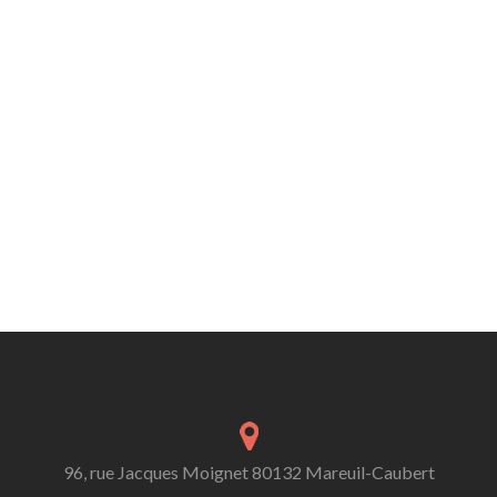
96, rue Jacques Moignet 80132 Mareuil-Caubert