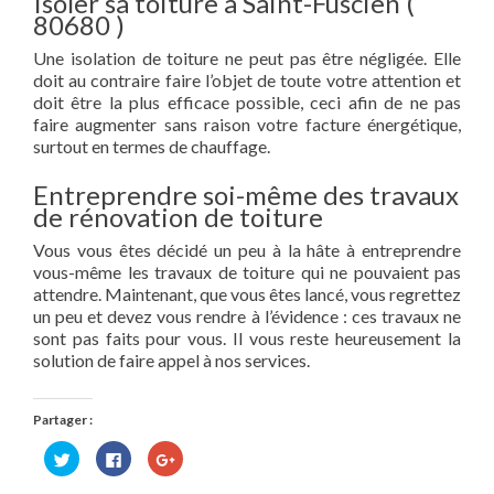
Isoler sa toiture à Saint-Fuscien (
80680 )
Une isolation de toiture ne peut pas être négligée. Elle
doit au contraire faire l’objet de toute votre attention et
doit être la plus efficace possible, ceci afin de ne pas
faire augmenter sans raison votre facture énergétique,
surtout en termes de chauffage.
Entreprendre soi-même des travaux
de rénovation de toiture
Vous vous êtes décidé un peu à la hâte à entreprendre
vous-même les travaux de toiture qui ne pouvaient pas
attendre. Maintenant, que vous êtes lancé, vous regrettez
un peu et devez vous rendre à l’évidence : ces travaux ne
sont pas faits pour vous. Il vous reste heureusement la
solution de faire appel à nos services.
Partager :
Cliquez
Cliquez
Cliquez
pour
pour
pour
partager
partager
partager