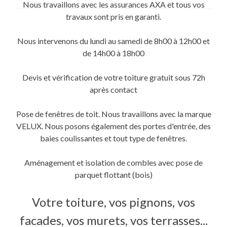
sur
sur
sur
Nous travaillons avec les assurances AXA et tous vos
Twitter(ouvre
Facebook(ouvre
Google+
dans
dans
(ouvre
travaux sont pris en garanti.
une
une
dans
nouvelle
nouvelle
une
fenêtre)
fenêtre)
nouvelle
fenêtre)
Nous intervenons du lundi au samedi de 8h00 à 12h00 et
de 14h00 à 18h00
Devis et vérification de votre toiture gratuit sous 72h
après contact
Pose de fenêtres de toit. Nous travaillons avec la marque
VELUX. Nous posons également des portes d'entrée, des
baies coulissantes et tout type de fenêtres.
Aménagement et isolation de combles avec pose de
parquet flottant (bois)
Votre toiture, vos pignons, vos
facades, vos murets, vos terrasses...