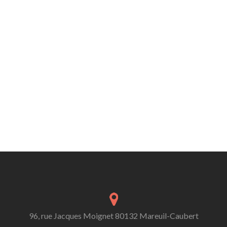
96, rue Jacques Moignet 80132 Mareuil-Caubert