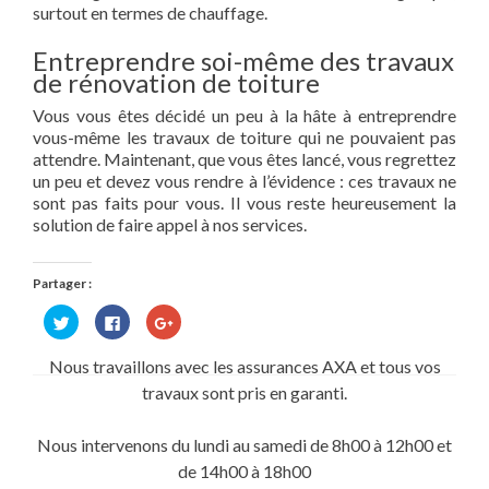
surtout en termes de chauffage.
Entreprendre soi-même des travaux
de rénovation de toiture
Vous vous êtes décidé un peu à la hâte à entreprendre
vous-même les travaux de toiture qui ne pouvaient pas
attendre. Maintenant, que vous êtes lancé, vous regrettez
un peu et devez vous rendre à l’évidence : ces travaux ne
sont pas faits pour vous. Il vous reste heureusement la
solution de faire appel à nos services.
Partager :
Cliquez
Cliquez
Cliquez
pour
pour
pour
partager
partager
partager
sur
sur
sur
Nous travaillons avec les assurances AXA et tous vos
Twitter(ouvre
Facebook(ouvre
Google+
dans
dans
(ouvre
travaux sont pris en garanti.
une
une
dans
nouvelle
nouvelle
une
fenêtre)
fenêtre)
nouvelle
fenêtre)
Nous intervenons du lundi au samedi de 8h00 à 12h00 et
de 14h00 à 18h00