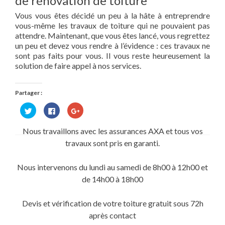
de rénovation de toiture
Vous vous êtes décidé un peu à la hâte à entreprendre
vous-même les travaux de toiture qui ne pouvaient pas
attendre. Maintenant, que vous êtes lancé, vous regrettez
un peu et devez vous rendre à l’évidence : ces travaux ne
sont pas faits pour vous. Il vous reste heureusement la
solution de faire appel à nos services.
Partager :
Cliquez
Cliquez
Cliquez
pour
pour
pour
partager
partager
partager
sur
sur
sur
Nous travaillons avec les assurances AXA et tous vos
Twitter(ouvre
Facebook(ouvre
Google+
dans
dans
(ouvre
travaux sont pris en garanti.
une
une
dans
nouvelle
nouvelle
une
fenêtre)
fenêtre)
nouvelle
fenêtre)
Nous intervenons du lundi au samedi de 8h00 à 12h00 et
de 14h00 à 18h00
Devis et vérification de votre toiture gratuit sous 72h
après contact