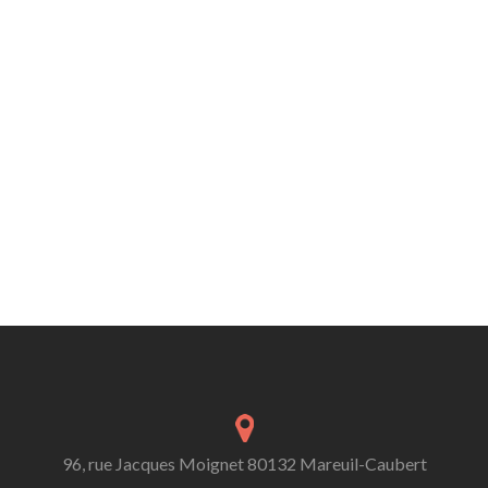
96, rue Jacques Moignet 80132 Mareuil-Caubert