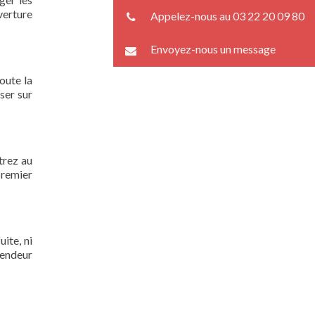
verture
Appelez-nous au 03 22 20 09 80
Envoyez-nous un message
oute la
ser sur
trez au
premier
ite, ni
lendeur