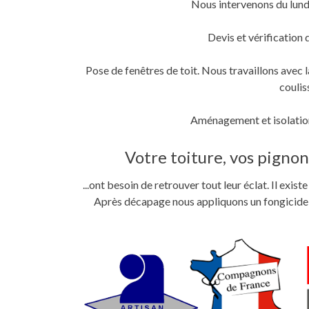
Nous intervenons du lund
fenêtre)
fenêtre)
nouvelle
fenêtre)
Devis et vérification 
Pose de fenêtres de toit. Nous travaillons ave
coulis
Aménagement et isolation
Votre toiture, vos pignons
...ont besoin de retrouver tout leur éclat. Il exi
Après décapage nous appliquons un fongicide im