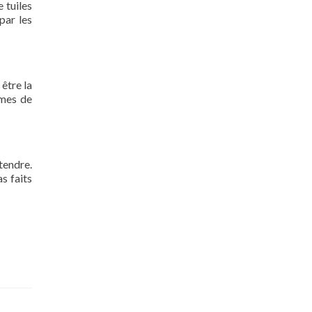
 tuiles
par les
 être la
rmes de
tendre.
s faits