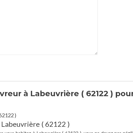
reur à Labeuvrière ( 62122 ) pou
62122 )
à Labeuvrière ( 62122 )
ue vous habitez à Labeuvrière ( 62122 ), vous ne devez pas négli