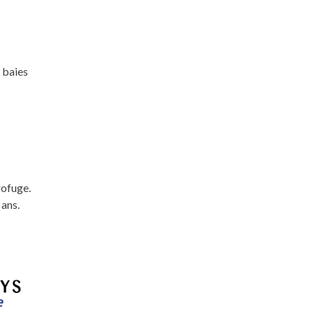
 baies
rofuge.
 ans.