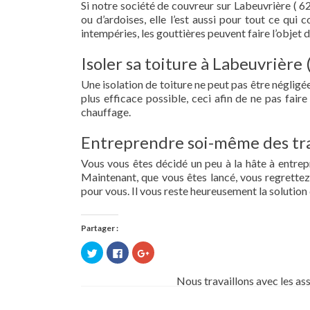
Si notre société de couvreur sur Labeuvrière ( 62
ou d’ardoises, elle l’est aussi pour tout ce qui
intempéries, les gouttières peuvent faire l’objet 
Isoler sa toiture à Labeuvrière 
Une isolation de toiture ne peut pas être négligée.
plus efficace possible, ceci afin de ne pas fai
chauffage.
Entreprendre soi-même des tra
Vous vous êtes décidé un peu à la hâte à entre
Maintenant, que vous êtes lancé, vous regrettez 
pour vous. Il vous reste heureusement la solution 
Partager :
Cliquez
Cliquez
Cliquez
pour
pour
pour
partager
partager
partager
sur
sur
sur
Nous travaillons avec les as
Twitter(ouvre
Facebook(ouvre
Google+
dans
dans
(ouvre
une
une
dans
nouvelle
nouvelle
une