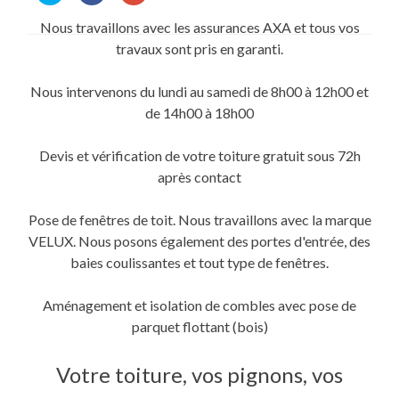
partager
partager
partager
sur
sur
sur
Nous travaillons avec les assurances AXA et tous vos
Twitter(ouvre
Facebook(ouvre
Google+
dans
dans
(ouvre
travaux sont pris en garanti.
une
une
dans
nouvelle
nouvelle
une
fenêtre)
fenêtre)
nouvelle
fenêtre)
Nous intervenons du lundi au samedi de 8h00 à 12h00 et
de 14h00 à 18h00
Devis et vérification de votre toiture gratuit sous 72h
après contact
Pose de fenêtres de toit. Nous travaillons avec la marque
VELUX. Nous posons également des portes d'entrée, des
baies coulissantes et tout type de fenêtres.
Aménagement et isolation de combles avec pose de
parquet flottant (bois)
Votre toiture, vos pignons, vos