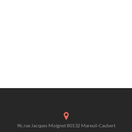
96, rue Jacques Moignet 80132 Mareuil-Caubert