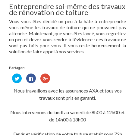
Entreprendre soi-même des travaux
de rénovation de toiture
Vous vous êtes décidé un peu à la hâte à entreprendre
vous-même les travaux de toiture qui ne pouvaient pas
attendre. Maintenant, que vous êtes lancé, vous regrettez
un peu et devez vous rendre à l’évidence : ces travaux ne
sont pas faits pour vous. Il vous reste heureusement la
solution de faire appel à nos services.
Partager :
Cliquez
Cliquez
Cliquez
pour
pour
pour
partager
partager
partager
sur
sur
sur
Nous travaillons avec les assurances AXA et tous vos
Twitter(ouvre
Facebook(ouvre
Google+
dans
dans
(ouvre
travaux sont pris en garanti.
une
une
dans
nouvelle
nouvelle
une
fenêtre)
fenêtre)
nouvelle
fenêtre)
Nous intervenons du lundi au samedi de 8h00 à 12h00 et
de 14h00 à 18h00
Devis et vérification de votre toiture gratuit sous 72h