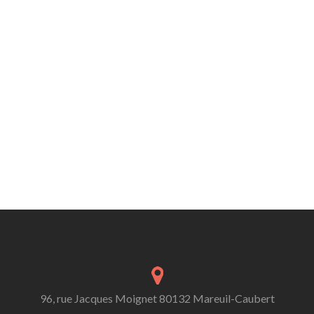
96, rue Jacques Moignet 80132 Mareuil-Caubert