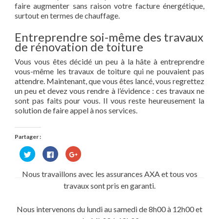
faire augmenter sans raison votre facture énergétique,
surtout en termes de chauffage.
Entreprendre soi-même des travaux
de rénovation de toiture
Vous vous êtes décidé un peu à la hâte à entreprendre
vous-même les travaux de toiture qui ne pouvaient pas
attendre. Maintenant, que vous êtes lancé, vous regrettez
un peu et devez vous rendre à l’évidence : ces travaux ne
sont pas faits pour vous. Il vous reste heureusement la
solution de faire appel à nos services.
Partager :
Cliquez
Cliquez
Cliquez
pour
pour
pour
partager
partager
partager
sur
sur
sur
Nous travaillons avec les assurances AXA et tous vos
Twitter(ouvre
Facebook(ouvre
Google+
dans
dans
(ouvre
travaux sont pris en garanti.
une
une
dans
nouvelle
nouvelle
une
fenêtre)
fenêtre)
nouvelle
fenêtre)
Nous intervenons du lundi au samedi de 8h00 à 12h00 et