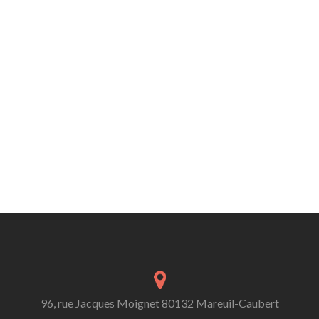
96, rue Jacques Moignet 80132 Mareuil-Caubert