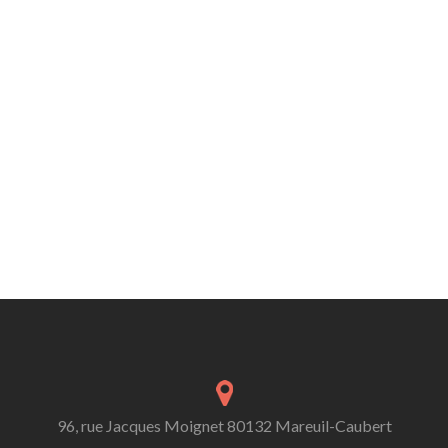
96, rue Jacques Moignet 80132 Mareuil-Caubert