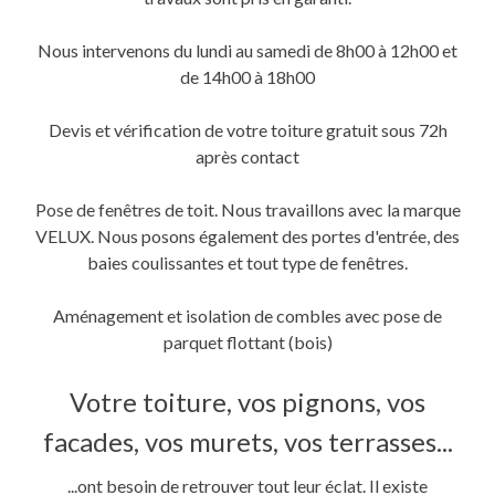
une
une
dans
nouvelle
nouvelle
une
fenêtre)
fenêtre)
nouvelle
fenêtre)
Nous intervenons du lundi au samedi de 8h00 à 12h00 et
de 14h00 à 18h00
Devis et vérification de votre toiture gratuit sous 72h
après contact
Pose de fenêtres de toit. Nous travaillons avec la marque
VELUX. Nous posons également des portes d'entrée, des
baies coulissantes et tout type de fenêtres.
Aménagement et isolation de combles avec pose de
parquet flottant (bois)
Votre toiture, vos pignons, vos
facades, vos murets, vos terrasses...
...ont besoin de retrouver tout leur éclat. Il existe