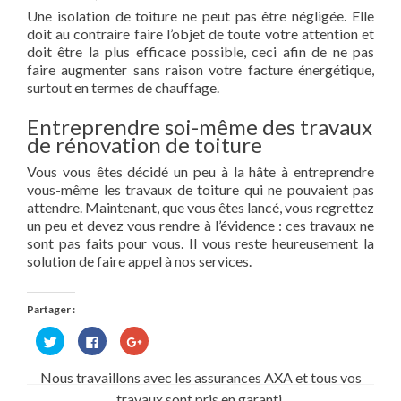
Une isolation de toiture ne peut pas être négligée. Elle
doit au contraire faire l’objet de toute votre attention et
doit être la plus efficace possible, ceci afin de ne pas
faire augmenter sans raison votre facture énergétique,
surtout en termes de chauffage.
Entreprendre soi-même des travaux
de rénovation de toiture
Vous vous êtes décidé un peu à la hâte à entreprendre
vous-même les travaux de toiture qui ne pouvaient pas
attendre. Maintenant, que vous êtes lancé, vous regrettez
un peu et devez vous rendre à l’évidence : ces travaux ne
sont pas faits pour vous. Il vous reste heureusement la
solution de faire appel à nos services.
Partager :
Cliquez
Cliquez
Cliquez
pour
pour
pour
partager
partager
partager
sur
sur
sur
Nous travaillons avec les assurances AXA et tous vos
Twitter(ouvre
Facebook(ouvre
Google+
dans
dans
(ouvre
travaux sont pris en garanti.