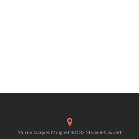
96, rue Jacques Moignet 80132 Mareuil-Caubert