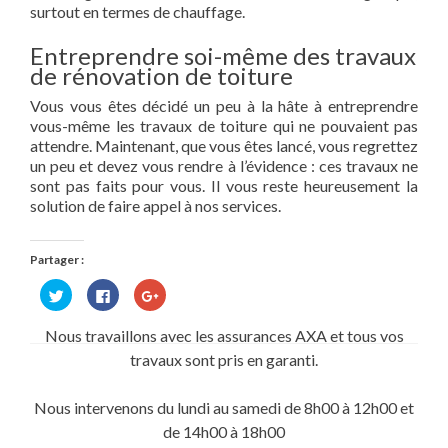
surtout en termes de chauffage.
Entreprendre soi-même des travaux
de rénovation de toiture
Vous vous êtes décidé un peu à la hâte à entreprendre
vous-même les travaux de toiture qui ne pouvaient pas
attendre. Maintenant, que vous êtes lancé, vous regrettez
un peu et devez vous rendre à l’évidence : ces travaux ne
sont pas faits pour vous. Il vous reste heureusement la
solution de faire appel à nos services.
Partager :
Cliquez
Cliquez
Cliquez
pour
pour
pour
partager
partager
partager
sur
sur
sur
Nous travaillons avec les assurances AXA et tous vos
Twitter(ouvre
Facebook(ouvre
Google+
dans
dans
(ouvre
travaux sont pris en garanti.
une
une
dans
nouvelle
nouvelle
une
fenêtre)
fenêtre)
nouvelle
fenêtre)
Nous intervenons du lundi au samedi de 8h00 à 12h00 et
de 14h00 à 18h00