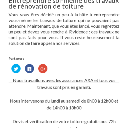
Entreprendre soi-même des travaux
de rénovation de toiture
Vous vous êtes décidé un peu à la hâte à entreprendre
vous-même les travaux de toiture qui ne pouvaient pas
attendre. Maintenant, que vous êtes lancé, vous regrettez
un peu et devez vous rendre à l’évidence : ces travaux ne
sont pas faits pour vous. Il vous reste heureusement la
solution de faire appel à nos services.
Partager :
Cliquez
Cliquez
Cliquez
pour
pour
pour
partager
partager
partager
sur
sur
sur
Nous travaillons avec les assurances AXA et tous vos
Twitter(ouvre
Facebook(ouvre
Google+
dans
dans
(ouvre
travaux sont pris en garanti.
une
une
dans
nouvelle
nouvelle
une
fenêtre)
fenêtre)
nouvelle
fenêtre)
Nous intervenons du lundi au samedi de 8h00 à 12h00 et
de 14h00 à 18h00
Devis et vérification de votre toiture gratuit sous 72h