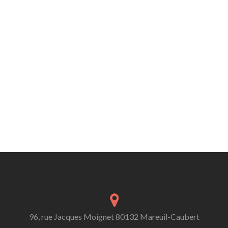
96, rue Jacques Moignet 80132 Mareuil-Caubert