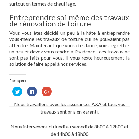
surtout en termes de chauffage.
Entreprendre soi-même des travaux
de rénovation de toiture
Vous vous êtes décidé un peu à la hâte à entreprendre
vous-même les travaux de toiture qui ne pouvaient pas
attendre. Maintenant, que vous êtes lancé, vous regrettez
un peu et devez vous rendre à l’évidence : ces travaux ne
sont pas faits pour vous. Il vous reste heureusement la
solution de faire appel à nos services.
Partager :
Cliquez
Cliquez
Cliquez
pour
pour
pour
partager
partager
partager
sur
sur
sur
Nous travaillons avec les assurances AXA et tous vos
Twitter(ouvre
Facebook(ouvre
Google+
dans
dans
(ouvre
travaux sont pris en garanti.
une
une
dans
nouvelle
nouvelle
une
fenêtre)
fenêtre)
nouvelle
fenêtre)
Nous intervenons du lundi au samedi de 8h00 à 12h00 et
de 14h00 à 18h00