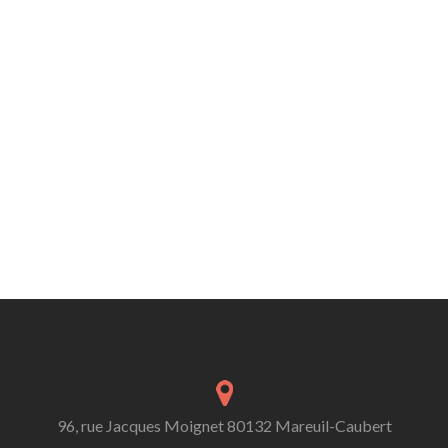
96, rue Jacques Moignet 80132 Mareuil-Caubert