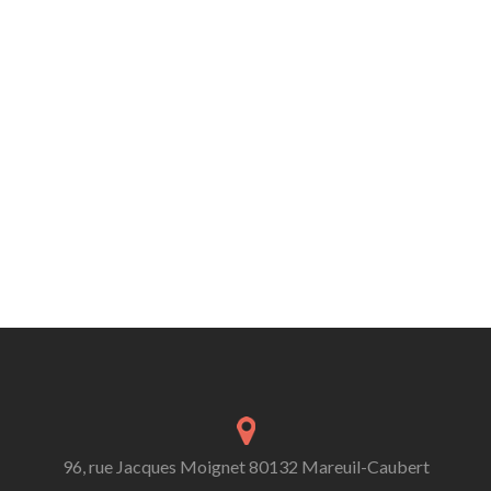
96, rue Jacques Moignet 80132 Mareuil-Caubert