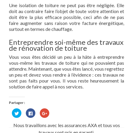
Une isolation de toiture ne peut pas être négligée. Elle
doit au contraire faire l’objet de toute votre attention et
doit être la plus efficace possible, ceci afin de ne pas
faire augmenter sans raison votre facture énergétique,
surtout en termes de chauffage.
Entreprendre soi-même des travaux
de rénovation de toiture
Vous vous êtes décidé un peu à la hâte à entreprendre
vous-même les travaux de toiture qui ne pouvaient pas
attendre. Maintenant, que vous êtes lancé, vous regrettez
un peu et devez vous rendre à l’évidence : ces travaux ne
sont pas faits pour vous. Il vous reste heureusement la
solution de faire appel à nos services.
Partager :
Cliquez
Cliquez
Cliquez
pour
pour
pour
partager
partager
partager
sur
sur
sur
Nous travaillons avec les assurances AXA et tous vos
Twitter(ouvre
Facebook(ouvre
Google+
dans
dans
(ouvre
travaux sont pris en garanti.