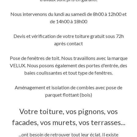
une
une
dans
nouvelle
nouvelle
une
fenêtre)
fenêtre)
nouvelle
fenêtre)
Nous intervenons du lundi au samedi de 8h00 à 12h00 et
de 14h00 à 18h00
Devis et vérification de votre toiture gratuit sous 72h
après contact
Pose de fenêtres de toit. Nous travaillons avec la marque
VELUX. Nous posons également des portes d'entrée, des
baies coulissantes et tout type de fenêtres.
Aménagement et isolation de combles avec pose de
parquet flottant (bois)
Votre toiture, vos pignons, vos
facades, vos murets, vos terrasses...
...ont besoin de retrouver tout leur éclat. Il existe