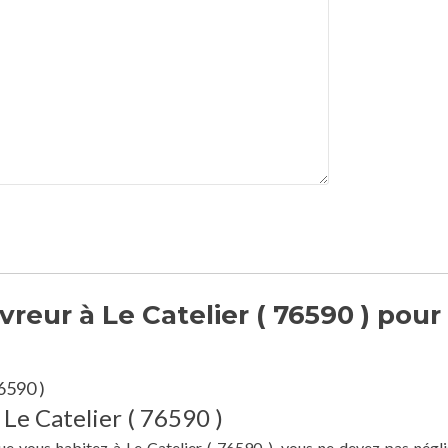
eur à Le Catelier ( 76590 ) pour
6590 )
 Le Catelier ( 76590 )
ue vous habitez à Le Catelier ( 76590 ), vous ne devez pas négli