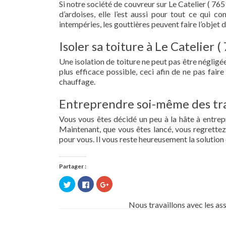
Si notre société de couvreur sur Le Catelier ( 765
d’ardoises, elle l’est aussi pour tout ce qui c
intempéries, les gouttières peuvent faire l’objet 
Isoler sa toiture à Le Catelier (
Une isolation de toiture ne peut pas être négligée.
plus efficace possible, ceci afin de ne pas fai
chauffage.
Entreprendre soi-même des tra
Vous vous êtes décidé un peu à la hâte à entre
Maintenant, que vous êtes lancé, vous regrettez 
pour vous. Il vous reste heureusement la solution 
Partager :
Cliquez
Cliquez
Cliquez
pour
pour
pour
partager
partager
partager
sur
sur
sur
Nous travaillons avec les as
Twitter(ouvre
Facebook(ouvre
Google+
dans
dans
(ouvre
une
une
dans
nouvelle
nouvelle
une