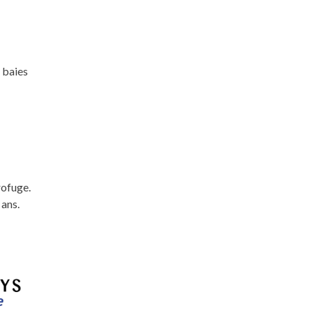
 baies
rofuge.
 ans.