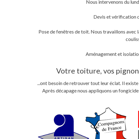
Nous intervenons du lund
fenêtre)
fenêtre)
nouvelle
fenêtre)
Devis et vérification 
Pose de fenêtres de toit. Nous travaillons ave
coulis
Aménagement et isolation
Votre toiture, vos pignons
...ont besoin de retrouver tout leur éclat. Il exi
Après décapage nous appliquons un fongicide im