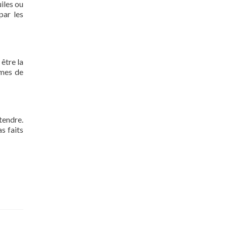
uiles ou
par les
 être la
rmes de
tendre.
s faits