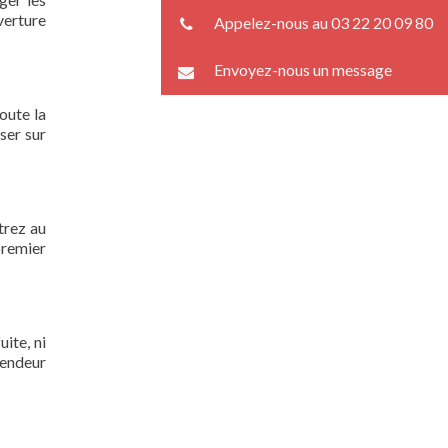
verture
Appelez-nous au 03 22 20 09 80
Envoyez-nous un message
oute la
ser sur
trez au
premier
ite, ni
lendeur