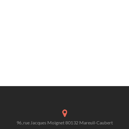
96, rue Jacques Moignet 80132 Mareuil-Caubert