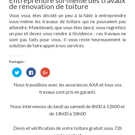
Entreprendre soi-même des travaux
de rénovation de toiture
Vous vous êtes décidé un peu à la hâte à entreprendre
vous-même les travaux de toiture qui ne pouvaient pas
attendre. Maintenant, que vous êtes lancé, vous regrettez
un peu et devez vous rendre à l’évidence : ces travaux ne
sont pas faits pour vous. Il vous reste heureusement la
solution de faire appel à nos services.
Partager :
Cliquez
Cliquez
Cliquez
pour
pour
pour
partager
partager
partager
sur
sur
sur
Nous travaillons avec les assurances AXA et tous vos
Twitter(ouvre
Facebook(ouvre
Google+
dans
dans
(ouvre
travaux sont pris en garanti.
une
une
dans
nouvelle
nouvelle
une
fenêtre)
fenêtre)
nouvelle
fenêtre)
Nous intervenons du lundi au samedi de 8h00 à 12h00 et
de 14h00 à 18h00
Devis et vérification de votre toiture gratuit sous 72h