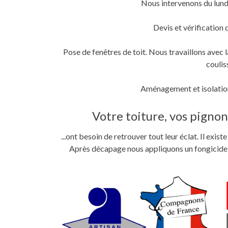
Nous intervenons du lund
fenêtre)
fenêtre)
nouvelle
fenêtre)
Devis et vérification 
Pose de fenêtres de toit. Nous travaillons ave
coulis
Aménagement et isolation
Votre toiture, vos pignons
...ont besoin de retrouver tout leur éclat. Il exi
Après décapage nous appliquons un fongicide im