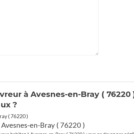
reur à Avesnes-en-Bray ( 76220 
aux ?
ay ( 76220 )
à Avesnes-en-Bray ( 76220 )
e vous habitez à Avesnes-en-Bray ( 76220 ), vous ne devez pas négli