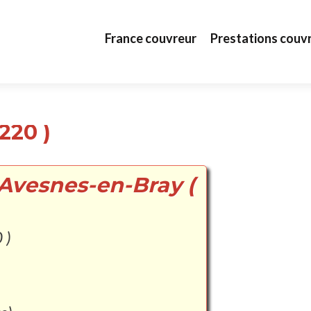
Aller au contenu principal
France couvreur
Prestations couv
220 )
 Avesnes-en-Bray (
 )