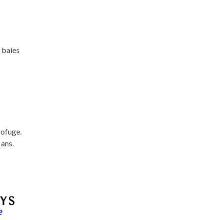
 baies
rofuge.
 ans.