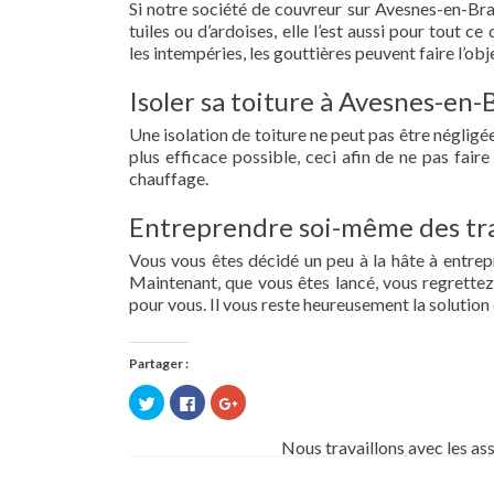
Si notre société de couvreur sur Avesnes-en-Bray
tuiles ou d’ardoises, elle l’est aussi pour tout 
les intempéries, les gouttières peuvent faire l’obj
Isoler sa toiture à Avesnes-en-
Une isolation de toiture ne peut pas être négligée.
plus efficace possible, ceci afin de ne pas fai
chauffage.
Entreprendre soi-même des tra
Vous vous êtes décidé un peu à la hâte à entre
Maintenant, que vous êtes lancé, vous regrettez 
pour vous. Il vous reste heureusement la solution 
Partager :
Cliquez
Cliquez
Cliquez
pour
pour
pour
partager
partager
partager
sur
sur
sur
Nous travaillons avec les as
Twitter(ouvre
Facebook(ouvre
Google+
dans
dans
(ouvre
une
une
dans
nouvelle
nouvelle
une