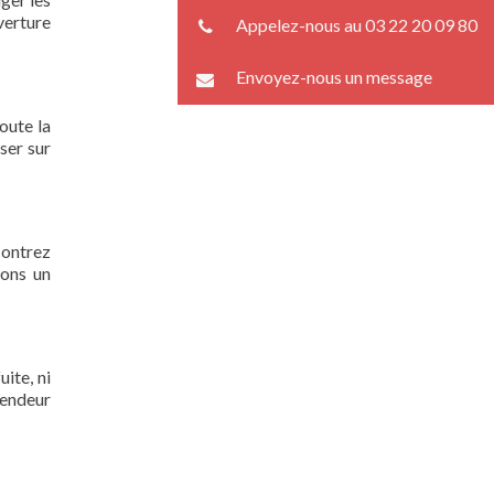
verture
Appelez-nous au 03 22 20 09 80
Envoyez-nous un message
oute la
ser sur
contrez
rons un
ite, ni
lendeur