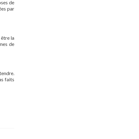
oses de
ées par
 être la
rmes de
tendre.
s faits