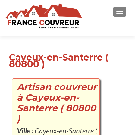
AFFICH
Cayeux-en-Santerre (
80800 )
Artisan couvreur
à Cayeux-en-
Santerre ( 80800
)
Ville :
Cayeux-en-Santerre (