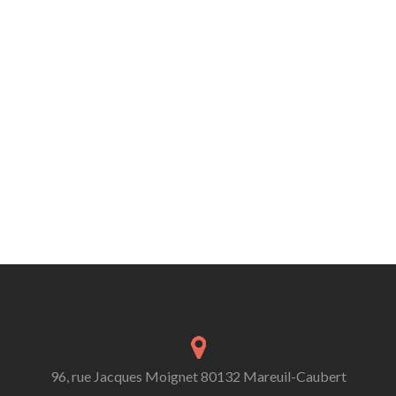
96, rue Jacques Moignet 80132 Mareuil-Caubert