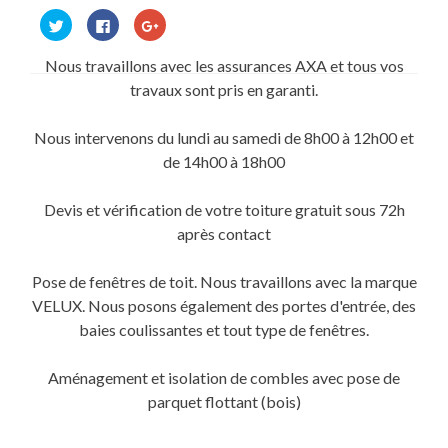
Cliquez
Cliquez
Cliquez
pour
pour
pour
partager
partager
partager
sur
sur
sur
Nous travaillons avec les assurances AXA et tous vos
Twitter(ouvre
Facebook(ouvre
Google+
dans
dans
(ouvre
travaux sont pris en garanti.
une
une
dans
nouvelle
nouvelle
une
fenêtre)
fenêtre)
nouvelle
fenêtre)
Nous intervenons du lundi au samedi de 8h00 à 12h00 et
de 14h00 à 18h00
Devis et vérification de votre toiture gratuit sous 72h
après contact
Pose de fenêtres de toit. Nous travaillons avec la marque
VELUX. Nous posons également des portes d'entrée, des
baies coulissantes et tout type de fenêtres.
Aménagement et isolation de combles avec pose de
parquet flottant (bois)