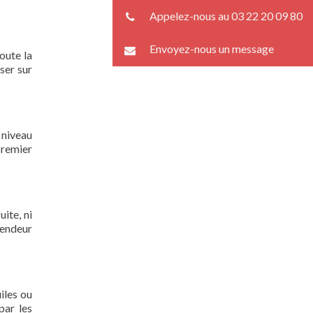
Appelez-nous au 03 22 20 09 80
Envoyez-nous un message
oute la
ser sur
 niveau
premier
ite, ni
lendeur
iles ou
par les