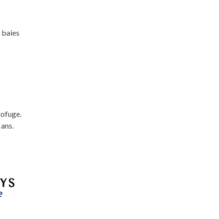
 baies
rofuge.
 ans.