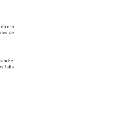
 être la
rmes de
tendre.
s faits