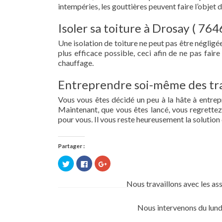
intempéries, les gouttières peuvent faire l’objet 
Isoler sa toiture à Drosay ( 764
Une isolation de toiture ne peut pas être négligée.
plus efficace possible, ceci afin de ne pas fai
chauffage.
Entreprendre soi-même des tra
Vous vous êtes décidé un peu à la hâte à entre
Maintenant, que vous êtes lancé, vous regrettez 
pour vous. Il vous reste heureusement la solution 
Partager :
Cliquez
Cliquez
Cliquez
pour
pour
pour
partager
partager
partager
sur
sur
sur
Nous travaillons avec les as
Twitter(ouvre
Facebook(ouvre
Google+
dans
dans
(ouvre
une
une
dans
nouvelle
nouvelle
une
Nous intervenons du lund
fenêtre)
fenêtre)
nouvelle
fenêtre)