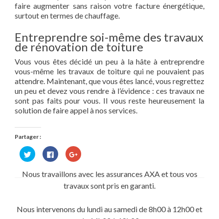
faire augmenter sans raison votre facture énergétique,
surtout en termes de chauffage.
Entreprendre soi-même des travaux
de rénovation de toiture
Vous vous êtes décidé un peu à la hâte à entreprendre
vous-même les travaux de toiture qui ne pouvaient pas
attendre. Maintenant, que vous êtes lancé, vous regrettez
un peu et devez vous rendre à l’évidence : ces travaux ne
sont pas faits pour vous. Il vous reste heureusement la
solution de faire appel à nos services.
Partager :
Cliquez
Cliquez
Cliquez
pour
pour
pour
partager
partager
partager
sur
sur
sur
Nous travaillons avec les assurances AXA et tous vos
Twitter(ouvre
Facebook(ouvre
Google+
dans
dans
(ouvre
travaux sont pris en garanti.
une
une
dans
nouvelle
nouvelle
une
fenêtre)
fenêtre)
nouvelle
fenêtre)
Nous intervenons du lundi au samedi de 8h00 à 12h00 et