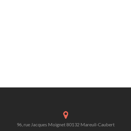
96, rue Jacques Moignet 80132 Mareuil-Caubert