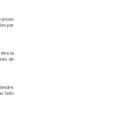
e poses
nées par
 être la
rmes de
tendre.
s faits