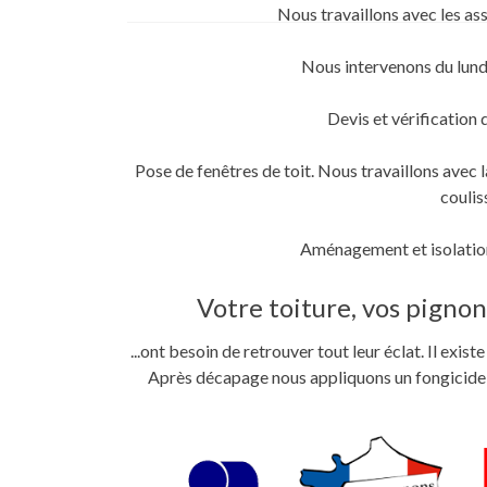
sur
sur
sur
Nous travaillons avec les as
Twitter(ouvre
Facebook(ouvre
Google+
dans
dans
(ouvre
une
une
dans
nouvelle
nouvelle
une
Nous intervenons du lund
fenêtre)
fenêtre)
nouvelle
fenêtre)
Devis et vérification 
Pose de fenêtres de toit. Nous travaillons ave
coulis
Aménagement et isolation
Votre toiture, vos pignons
...ont besoin de retrouver tout leur éclat. Il exi
Après décapage nous appliquons un fongicide im