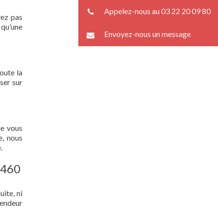
Appelez-nous au 03 22 20 09 80
vez pas
 qu’une
Envoyez-nous un message
oute la
ser sur
ue vous
e, nous
.
6460
ite, ni
lendeur