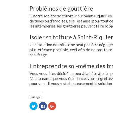
Problèmes de gouttière
Si notre société de couvreur sur Saint-Riquier-ès-
de tuiles ou d’ardoises, elle l’est aussi pour tou
les intempéries, les gouttières peuvent faire l’obj
Isoler sa toiture à Saint-Riquie
Une isolation de toiture ne peut pas être négligée.
plus efficace possible, ceci afin de ne pas fai
chauffage.
Entreprendre soi-même des tra
Vous vous êtes décidé un peu à la hâte à entre
Maintenant, que vous êtes lancé, vous regrettez 
pour vous. Il vous reste heureusement la solution 
Partager :
Cliquez
Cliquez
Cliquez
pour
pour
pour
partager
partager
partager