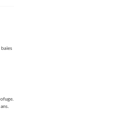
 baies
rofuge.
 ans.