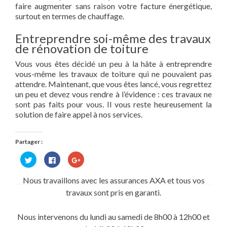
faire augmenter sans raison votre facture énergétique,
surtout en termes de chauffage.
Entreprendre soi-même des travaux
de rénovation de toiture
Vous vous êtes décidé un peu à la hâte à entreprendre
vous-même les travaux de toiture qui ne pouvaient pas
attendre. Maintenant, que vous êtes lancé, vous regrettez
un peu et devez vous rendre à l’évidence : ces travaux ne
sont pas faits pour vous. Il vous reste heureusement la
solution de faire appel à nos services.
Partager :
Cliquez
Cliquez
Cliquez
pour
pour
pour
partager
partager
partager
sur
sur
sur
Nous travaillons avec les assurances AXA et tous vos
Twitter(ouvre
Facebook(ouvre
Google+
dans
dans
(ouvre
travaux sont pris en garanti.
une
une
dans
nouvelle
nouvelle
une
fenêtre)
fenêtre)
nouvelle
fenêtre)
Nous intervenons du lundi au samedi de 8h00 à 12h00 et