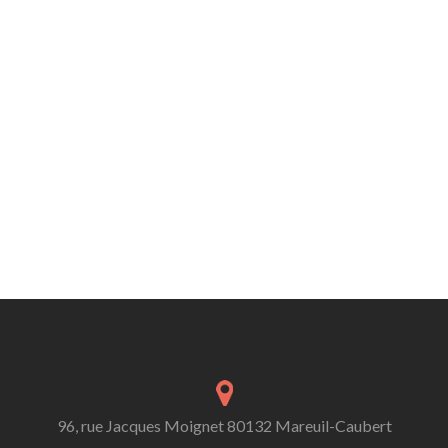
96, rue Jacques Moignet 80132 Mareuil-Caubert