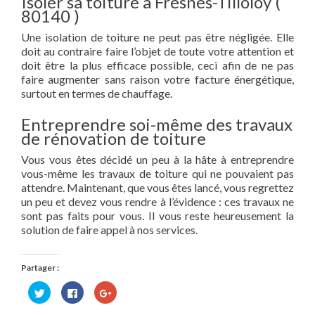
Isoler sa toiture à Fresnes-Tilloloy (
80140 )
Une isolation de toiture ne peut pas être négligée. Elle
doit au contraire faire l’objet de toute votre attention et
doit être la plus efficace possible, ceci afin de ne pas
faire augmenter sans raison votre facture énergétique,
surtout en termes de chauffage.
Entreprendre soi-même des travaux
de rénovation de toiture
Vous vous êtes décidé un peu à la hâte à entreprendre
vous-même les travaux de toiture qui ne pouvaient pas
attendre. Maintenant, que vous êtes lancé, vous regrettez
un peu et devez vous rendre à l’évidence : ces travaux ne
sont pas faits pour vous. Il vous reste heureusement la
solution de faire appel à nos services.
Partager :
Cliquez
Cliquez
Cliquez
pour
pour
pour
partager
partager
partager