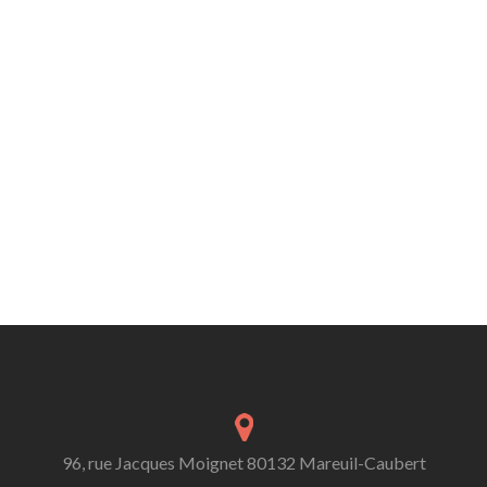
96, rue Jacques Moignet 80132 Mareuil-Caubert