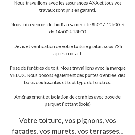
sur
sur
sur
Nous travaillons avec les assurances AXA et tous vos
Twitter(ouvre
Facebook(ouvre
Google+
dans
dans
(ouvre
travaux sont pris en garanti.
une
une
dans
nouvelle
nouvelle
une
fenêtre)
fenêtre)
nouvelle
fenêtre)
Nous intervenons du lundi au samedi de 8h00 à 12h00 et
de 14h00 à 18h00
Devis et vérification de votre toiture gratuit sous 72h
après contact
Pose de fenêtres de toit. Nous travaillons avec la marque
VELUX. Nous posons également des portes d'entrée, des
baies coulissantes et tout type de fenêtres.
Aménagement et isolation de combles avec pose de
parquet flottant (bois)
Votre toiture, vos pignons, vos
facades, vos murets, vos terrasses...