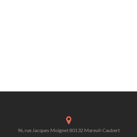
96, rue Jacques Moignet 80132 Mareuil-Caubert