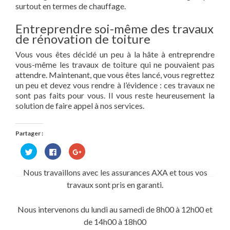
surtout en termes de chauffage.
Entreprendre soi-même des travaux
de rénovation de toiture
Vous vous êtes décidé un peu à la hâte à entreprendre
vous-même les travaux de toiture qui ne pouvaient pas
attendre. Maintenant, que vous êtes lancé, vous regrettez
un peu et devez vous rendre à l’évidence : ces travaux ne
sont pas faits pour vous. Il vous reste heureusement la
solution de faire appel à nos services.
Partager :
Cliquez
Cliquez
Cliquez
pour
pour
pour
partager
partager
partager
sur
sur
sur
Nous travaillons avec les assurances AXA et tous vos
Twitter(ouvre
Facebook(ouvre
Google+
dans
dans
(ouvre
travaux sont pris en garanti.
une
une
dans
nouvelle
nouvelle
une
fenêtre)
fenêtre)
nouvelle
fenêtre)
Nous intervenons du lundi au samedi de 8h00 à 12h00 et
de 14h00 à 18h00