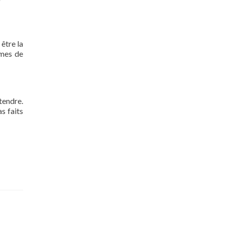
 être la
rmes de
tendre.
s faits