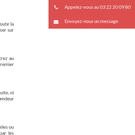
Appelez-nous au 03 22 20 09 80
Envoyez-nous un message
oute la
ser sur
trez au
premier
ite, ni
lendeur
iles ou
par les