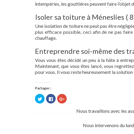
intempéries, les gouttières peuvent faire l’objet 
Isoler sa toiture à Méneslies ( 
Une isolation de toiture ne peut pas être négligée.
plus efficace possible, ceci afin de ne pas fai
chauffage.
Entreprendre soi-même des tra
Vous vous êtes décidé un peu à la hâte à entre
Maintenant, que vous êtes lancé, vous regrettez 
pour vous. Il vous reste heureusement la solution 
Partager :
Cliquez
Cliquez
Cliquez
pour
pour
pour
partager
partager
partager
sur
sur
sur
Nous travaillons avec les as
Twitter(ouvre
Facebook(ouvre
Google+
dans
dans
(ouvre
une
une
dans
nouvelle
nouvelle
une
Nous intervenons du lund
fenêtre)
fenêtre)
nouvelle
fenêtre)