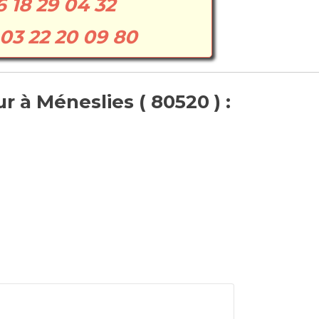
6 18 29 04 32
03 22 20 09 80
 à Méneslies ( 80520 ) :