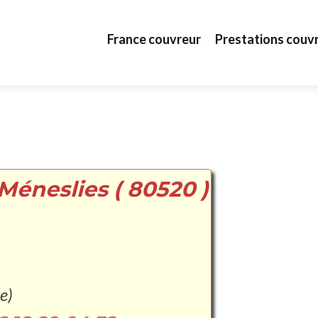
Aller au contenu principal
France couvreur
Prestations couv
Méneslies ( 80520 )
e)