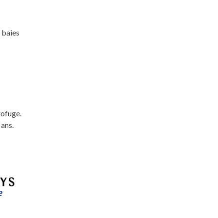
 baies
rofuge.
 ans.