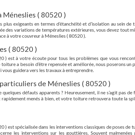
à Méneslies ( 80520 )
s plus exigeants en termes d’étanchéité et d’isolation au sein de t
ée des variations de températures extérieures, vous devez tout mi
ce à votre couvreur à Méneslies ( 80520 ).
es ( 80520 )
0 ) est à votre écoute pour tous les problèmes que vous rencon
e toiture a besoin d’être repensée et améliorée, nous poserons un 
i vous guidera vers les travaux à entreprendre.
particuliers de Méneslies ( 80520 )
e quelques défauts apparents ? Heureusement, il ne s’agit pas de fu
 rapidement menés à bien, et votre toiture retrouvera toute la sp
0 ) est spécialisée dans les interventions classiques de poses de tu
oncerne les interventions sur les gouttières. Souvent malmenées 