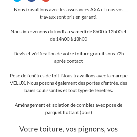
partager
partager
partager
sur
sur
sur
Nous travaillons avec les assurances AXA et tous vos
Twitter(ouvre
Facebook(ouvre
Google+
dans
dans
(ouvre
travaux sont pris en garanti.
une
une
dans
nouvelle
nouvelle
une
fenêtre)
fenêtre)
nouvelle
fenêtre)
Nous intervenons du lundi au samedi de 8h00 à 12h00 et
de 14h00 à 18h00
Devis et vérification de votre toiture gratuit sous 72h
après contact
Pose de fenêtres de toit. Nous travaillons avec la marque
VELUX. Nous posons également des portes d'entrée, des
baies coulissantes et tout type de fenêtres.
Aménagement et isolation de combles avec pose de
parquet flottant (bois)
Votre toiture, vos pignons, vos