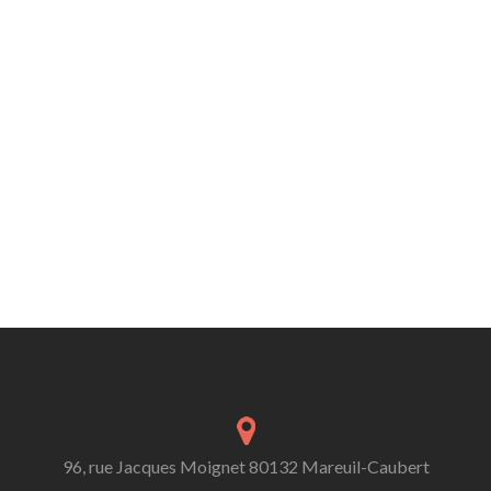
96, rue Jacques Moignet 80132 Mareuil-Caubert