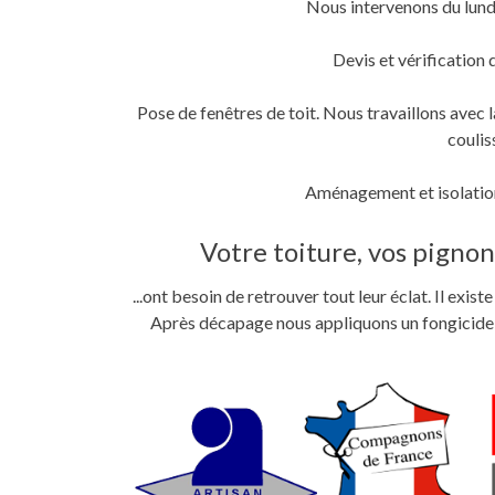
Nous intervenons du lund
fenêtre)
fenêtre)
nouvelle
fenêtre)
Devis et vérification 
Pose de fenêtres de toit. Nous travaillons ave
coulis
Aménagement et isolation
Votre toiture, vos pignons
...ont besoin de retrouver tout leur éclat. Il exi
Après décapage nous appliquons un fongicide im