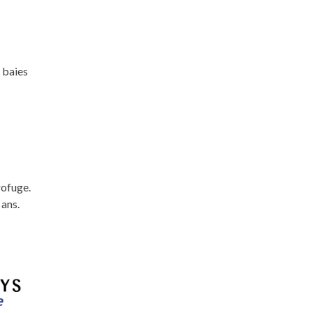
 baies
rofuge.
 ans.