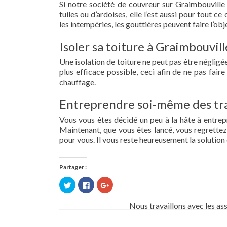
Si notre société de couvreur sur Graimbouville 
tuiles ou d’ardoises, elle l’est aussi pour tout 
les intempéries, les gouttières peuvent faire l’obj
Isoler sa toiture à Graimbouvill
Une isolation de toiture ne peut pas être négligée.
plus efficace possible, ceci afin de ne pas fai
chauffage.
Entreprendre soi-même des tra
Vous vous êtes décidé un peu à la hâte à entre
Maintenant, que vous êtes lancé, vous regrettez 
pour vous. Il vous reste heureusement la solution 
Partager :
Cliquez
Cliquez
Cliquez
pour
pour
pour
partager
partager
partager
sur
sur
sur
Nous travaillons avec les as
Twitter(ouvre
Facebook(ouvre
Google+
dans
dans
(ouvre
une
une
dans
nouvelle
nouvelle
une