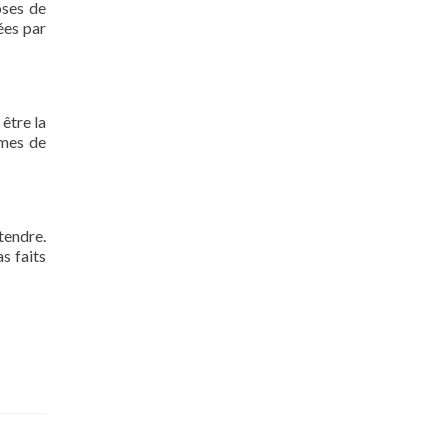
oses de
ées par
 être la
rmes de
tendre.
s faits