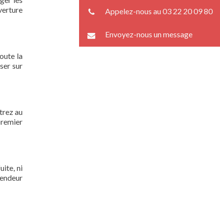
verture
Appelez-nous au 03 22 20 09 80
Envoyez-nous un message
oute la
ser sur
trez au
premier
ite, ni
lendeur