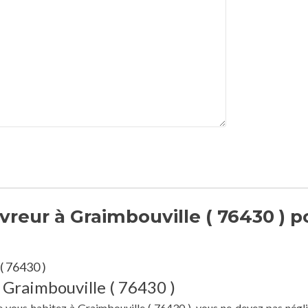
reur à Graimbouville ( 76430 ) p
( 76430 )
 Graimbouville ( 76430 )
e vous habitez à Graimbouville ( 76430 ), vous ne devez pas négli