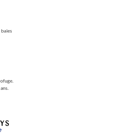
 baies
rofuge.
 ans.