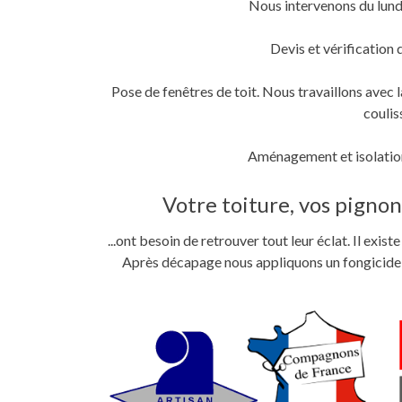
Nous intervenons du lund
fenêtre)
fenêtre)
nouvelle
fenêtre)
Devis et vérification 
Pose de fenêtres de toit. Nous travaillons ave
coulis
Aménagement et isolation
Votre toiture, vos pignons
...ont besoin de retrouver tout leur éclat. Il exi
Après décapage nous appliquons un fongicide im