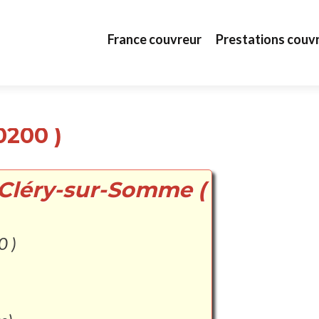
Aller au contenu principal
France couvreur
Prestations couv
0200 )
 Cléry-sur-Somme (
0 )