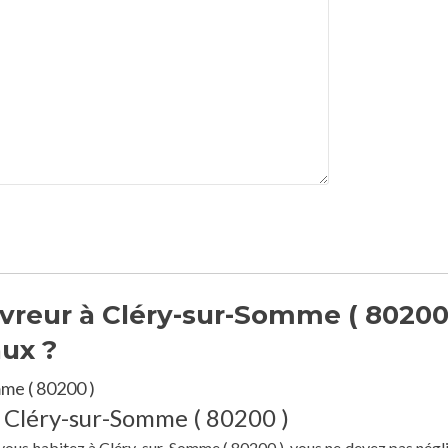
vreur à Cléry-sur-Somme ( 80200
aux ?
me ( 80200 )
à Cléry-sur-Somme ( 80200 )
e vous habitez à Cléry-sur-Somme ( 80200 ), vous ne devez pas négli