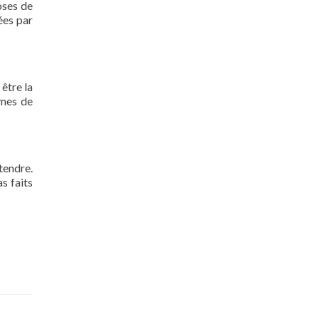
oses de
ées par
 être la
rmes de
tendre.
s faits