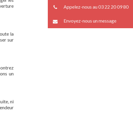
verture
Appelez-nous au 03 22 20 09 80
Envoyez-nous un message
oute la
ser sur
contrez
rons un
ite, ni
lendeur