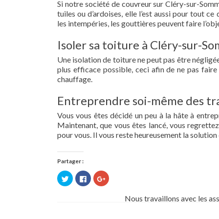
Si notre société de couvreur sur Cléry-sur-Somme
tuiles ou d’ardoises, elle l’est aussi pour tout 
les intempéries, les gouttières peuvent faire l’obj
Isoler sa toiture à Cléry-sur-S
Une isolation de toiture ne peut pas être négligée.
plus efficace possible, ceci afin de ne pas fai
chauffage.
Entreprendre soi-même des tra
Vous vous êtes décidé un peu à la hâte à entre
Maintenant, que vous êtes lancé, vous regrettez 
pour vous. Il vous reste heureusement la solution 
Partager :
Cliquez
Cliquez
Cliquez
pour
pour
pour
partager
partager
partager
sur
sur
sur
Nous travaillons avec les as
Twitter(ouvre
Facebook(ouvre
Google+
dans
dans
(ouvre
une
une
dans
nouvelle
nouvelle
une