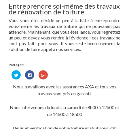
Entreprendre soi-même des travaux
de rénovation de toiture
Vous vous êtes décidé un peu à la hâte à entreprendre
vous-même les travaux de toiture qui ne pouvaient pas
attendre. Maintenant, que vous êtes lancé, vous regrettez
un peu et devez vous rendre à l’évidence : ces travaux ne
sont pas faits pour vous. Il vous reste heureusement la
solution de faire appel à nos services.
Partager :
Cliquez
Cliquez
Cliquez
pour
pour
pour
partager
partager
partager
sur
sur
sur
Nous travaillons avec les assurances AXA et tous vos
Twitter(ouvre
Facebook(ouvre
Google+
dans
dans
(ouvre
travaux sont pris en garanti.
une
une
dans
nouvelle
nouvelle
une
fenêtre)
fenêtre)
nouvelle
fenêtre)
Nous intervenons du lundi au samedi de 8h00 à 12h00 et
de 14h00 à 18h00
Devis et vérification de votre toiture gratuit sous 72h