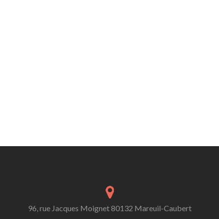
96, rue Jacques Moignet 80132 Mareuil-Caubert