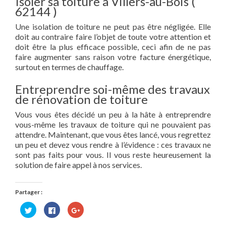
Isoler sa toiture à Villers-au-Bois (
62144 )
Une isolation de toiture ne peut pas être négligée. Elle
doit au contraire faire l’objet de toute votre attention et
doit être la plus efficace possible, ceci afin de ne pas
faire augmenter sans raison votre facture énergétique,
surtout en termes de chauffage.
Entreprendre soi-même des travaux
de rénovation de toiture
Vous vous êtes décidé un peu à la hâte à entreprendre
vous-même les travaux de toiture qui ne pouvaient pas
attendre. Maintenant, que vous êtes lancé, vous regrettez
un peu et devez vous rendre à l’évidence : ces travaux ne
sont pas faits pour vous. Il vous reste heureusement la
solution de faire appel à nos services.
Partager :
Cliquez
Cliquez
Cliquez
pour
pour
pour
partager
partager
partager