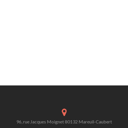
96, rue Jacques Moignet 80132 Mareuil-Caubert