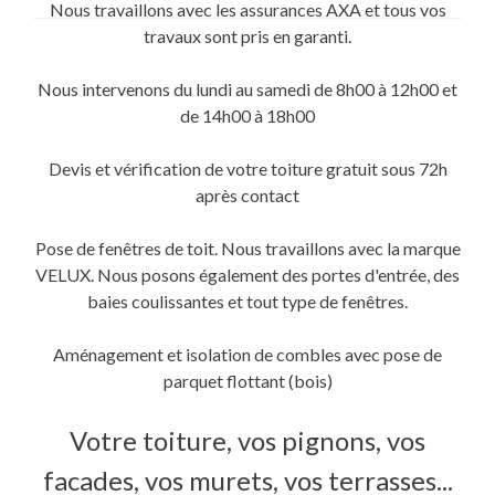
sur
sur
sur
Nous travaillons avec les assurances AXA et tous vos
Twitter(ouvre
Facebook(ouvre
Google+
dans
dans
(ouvre
travaux sont pris en garanti.
une
une
dans
nouvelle
nouvelle
une
fenêtre)
fenêtre)
nouvelle
fenêtre)
Nous intervenons du lundi au samedi de 8h00 à 12h00 et
de 14h00 à 18h00
Devis et vérification de votre toiture gratuit sous 72h
après contact
Pose de fenêtres de toit. Nous travaillons avec la marque
VELUX. Nous posons également des portes d'entrée, des
baies coulissantes et tout type de fenêtres.
Aménagement et isolation de combles avec pose de
parquet flottant (bois)
Votre toiture, vos pignons, vos
facades, vos murets, vos terrasses...