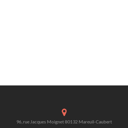
96, rue Jacques Moignet 80132 Mareuil-Caubert