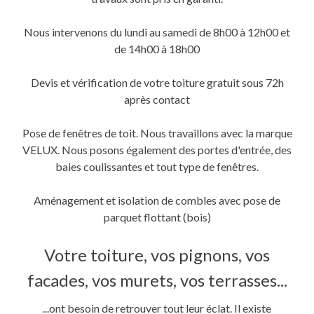
une
une
dans
nouvelle
nouvelle
une
fenêtre)
fenêtre)
nouvelle
fenêtre)
Nous intervenons du lundi au samedi de 8h00 à 12h00 et
de 14h00 à 18h00
Devis et vérification de votre toiture gratuit sous 72h
après contact
Pose de fenêtres de toit. Nous travaillons avec la marque
VELUX. Nous posons également des portes d'entrée, des
baies coulissantes et tout type de fenêtres.
Aménagement et isolation de combles avec pose de
parquet flottant (bois)
Votre toiture, vos pignons, vos
facades, vos murets, vos terrasses...
...ont besoin de retrouver tout leur éclat. Il existe