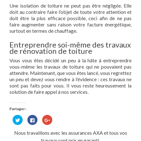
Une isolation de toiture ne peut pas être négligée. Elle
doit au contraire faire l’objet de toute votre attention et
doit être la plus efficace possible, ceci afin de ne pas
faire augmenter sans raison votre facture énergétique,
surtout en termes de chauffage.
Entreprendre soi-même des travaux
de rénovation de toiture
Vous vous êtes décidé un peu à la hâte à entreprendre
vous-même les travaux de toiture qui ne pouvaient pas
attendre. Maintenant, que vous êtes lancé, vous regrettez
un peu et devez vous rendre à l’évidence : ces travaux ne
sont pas faits pour vous. Il vous reste heureusement la
solution de faire appel à nos services.
Partager :
Cliquez
Cliquez
Cliquez
pour
pour
pour
partager
partager
partager
sur
sur
sur
Nous travaillons avec les assurances AXA et tous vos
Twitter(ouvre
Facebook(ouvre
Google+
dans
dans
(ouvre
travaux sont pris en garanti.