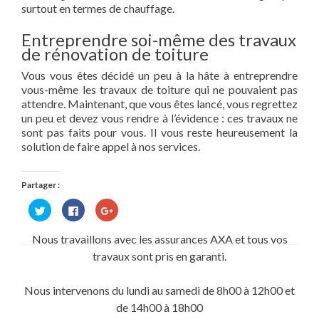
surtout en termes de chauffage.
Entreprendre soi-même des travaux
de rénovation de toiture
Vous vous êtes décidé un peu à la hâte à entreprendre
vous-même les travaux de toiture qui ne pouvaient pas
attendre. Maintenant, que vous êtes lancé, vous regrettez
un peu et devez vous rendre à l’évidence : ces travaux ne
sont pas faits pour vous. Il vous reste heureusement la
solution de faire appel à nos services.
Partager :
Cliquez
Cliquez
Cliquez
pour
pour
pour
partager
partager
partager
sur
sur
sur
Nous travaillons avec les assurances AXA et tous vos
Twitter(ouvre
Facebook(ouvre
Google+
dans
dans
(ouvre
travaux sont pris en garanti.
une
une
dans
nouvelle
nouvelle
une
fenêtre)
fenêtre)
nouvelle
fenêtre)
Nous intervenons du lundi au samedi de 8h00 à 12h00 et
de 14h00 à 18h00