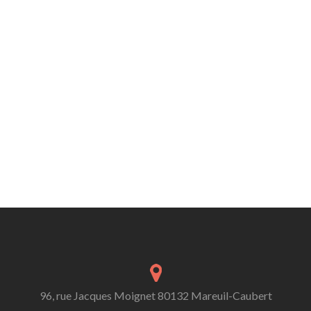
96, rue Jacques Moignet 80132 Mareuil-Caubert