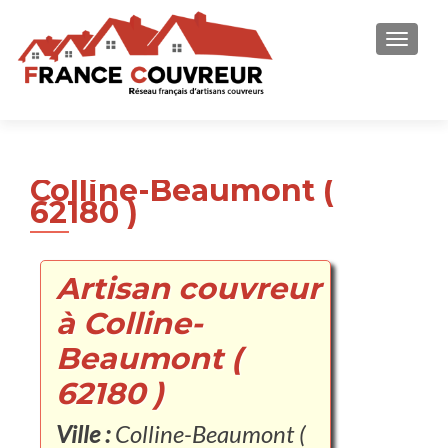
AFFICH
Colline-Beaumont (
62180 )
Artisan couvreur
à Colline-
Beaumont (
62180 )
Ville :
Colline-Beaumont (