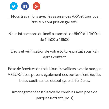
Cliquez
Cliquez
Cliquez
pour
pour
pour
partager
partager
partager
sur
sur
sur
Nous travaillons avec les assurances AXA et tous vos
Twitter(ouvre
Facebook(ouvre
Google+
dans
dans
(ouvre
travaux sont pris en garanti.
une
une
dans
nouvelle
nouvelle
une
fenêtre)
fenêtre)
nouvelle
fenêtre)
Nous intervenons du lundi au samedi de 8h00 à 12h00 et
de 14h00 à 18h00
Devis et vérification de votre toiture gratuit sous 72h
après contact
Pose de fenêtres de toit. Nous travaillons avec la marque
VELUX. Nous posons également des portes d'entrée, des
baies coulissantes et tout type de fenêtres.
Aménagement et isolation de combles avec pose de
parquet flottant (bois)