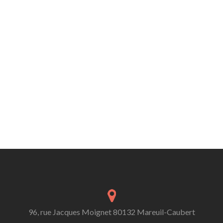
96, rue Jacques Moignet 80132 Mareuil-Caubert