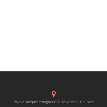
96, rue Jacques Moignet 80132 Mareuil-Caubert