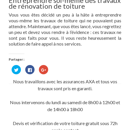
Entreprendre soi-même des travaux
de rénovation de toiture
Vous vous êtes décidé un peu à la hâte à entreprendre
vous-même les travaux de toiture qui ne pouvaient pas
attendre. Maintenant, que vous êtes lancé, vous regrettez
un peu et devez vous rendre à l’évidence : ces travaux ne
sont pas faits pour vous. Il vous reste heureusement la
solution de faire appel à nos services.
Partager :
Cliquez
Cliquez
Cliquez
pour
pour
pour
partager
partager
partager
sur
sur
sur
Nous travaillons avec les assurances AXA et tous vos
Twitter(ouvre
Facebook(ouvre
Google+
dans
dans
(ouvre
travaux sont pris en garanti.
une
une
dans
nouvelle
nouvelle
une
fenêtre)
fenêtre)
nouvelle
fenêtre)
Nous intervenons du lundi au samedi de 8h00 à 12h00 et
de 14h00 à 18h00
Devis et vérification de votre toiture gratuit sous 72h