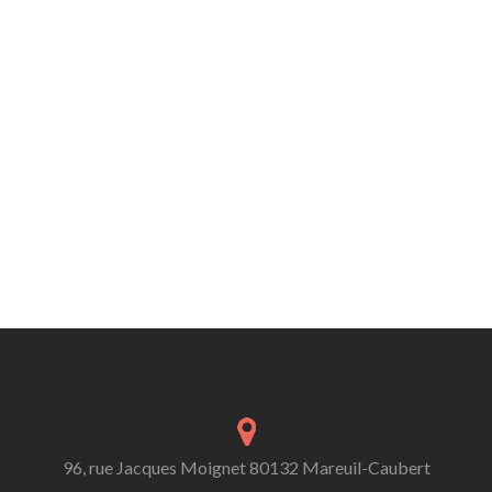
96, rue Jacques Moignet 80132 Mareuil-Caubert