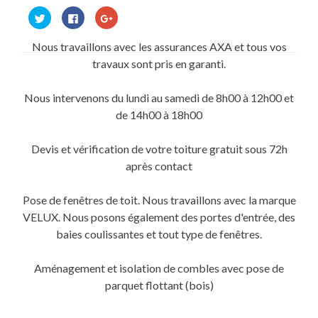
Cliquez
Cliquez
Cliquez
pour
pour
pour
partager
partager
partager
sur
sur
sur
Nous travaillons avec les assurances AXA et tous vos
Twitter(ouvre
Facebook(ouvre
Google+
dans
dans
(ouvre
travaux sont pris en garanti.
une
une
dans
nouvelle
nouvelle
une
fenêtre)
fenêtre)
nouvelle
fenêtre)
Nous intervenons du lundi au samedi de 8h00 à 12h00 et
de 14h00 à 18h00
Devis et vérification de votre toiture gratuit sous 72h
après contact
Pose de fenêtres de toit. Nous travaillons avec la marque
VELUX. Nous posons également des portes d'entrée, des
baies coulissantes et tout type de fenêtres.
Aménagement et isolation de combles avec pose de
parquet flottant (bois)