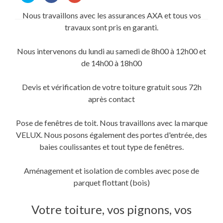
partager
partager
partager
sur
sur
sur
Nous travaillons avec les assurances AXA et tous vos
Twitter(ouvre
Facebook(ouvre
Google+
dans
dans
(ouvre
travaux sont pris en garanti.
une
une
dans
nouvelle
nouvelle
une
fenêtre)
fenêtre)
nouvelle
fenêtre)
Nous intervenons du lundi au samedi de 8h00 à 12h00 et
de 14h00 à 18h00
Devis et vérification de votre toiture gratuit sous 72h
après contact
Pose de fenêtres de toit. Nous travaillons avec la marque
VELUX. Nous posons également des portes d'entrée, des
baies coulissantes et tout type de fenêtres.
Aménagement et isolation de combles avec pose de
parquet flottant (bois)
Votre toiture, vos pignons, vos