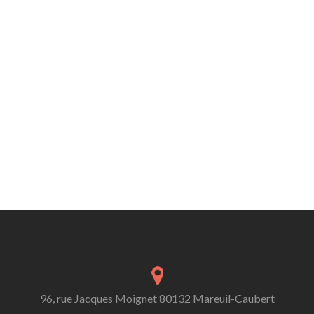
96, rue Jacques Moignet 80132 Mareuil-Caubert