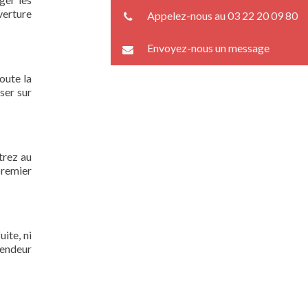
verture
Appelez-nous au 03 22 20 09 80
Envoyez-nous un message
oute la
ser sur
trez au
premier
ite, ni
lendeur