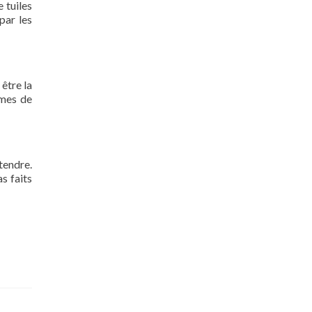
 tuiles
par les
 être la
rmes de
tendre.
s faits