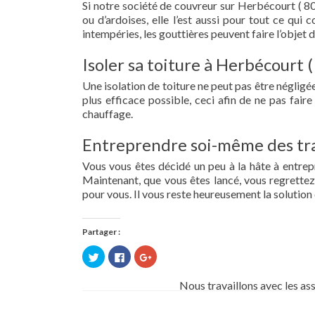
Si notre société de couvreur sur Herbécourt ( 80
ou d’ardoises, elle l’est aussi pour tout ce qui
intempéries, les gouttières peuvent faire l’objet 
Isoler sa toiture à Herbécourt 
Une isolation de toiture ne peut pas être négligée.
plus efficace possible, ceci afin de ne pas fai
chauffage.
Entreprendre soi-même des tra
Vous vous êtes décidé un peu à la hâte à entre
Maintenant, que vous êtes lancé, vous regrettez 
pour vous. Il vous reste heureusement la solution 
Partager :
Cliquez
Cliquez
Cliquez
pour
pour
pour
partager
partager
partager
sur
sur
sur
Nous travaillons avec les as
Twitter(ouvre
Facebook(ouvre
Google+
dans
dans
(ouvre
une
une
dans
nouvelle
nouvelle
une