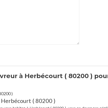
reur à Herbécourt ( 80200 ) pou
80200 )
à Herbécourt ( 80200 )
que vous habitez à Herbécourt ( 80200 ), vous ne devez pas négli