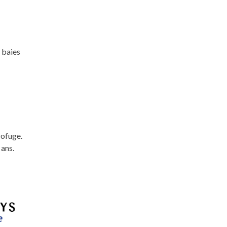
 baies
rofuge.
 ans.