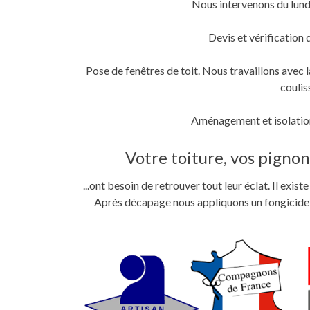
Nous intervenons du lund
fenêtre)
fenêtre)
nouvelle
fenêtre)
Devis et vérification 
Pose de fenêtres de toit. Nous travaillons ave
coulis
Aménagement et isolation
Votre toiture, vos pignons
...ont besoin de retrouver tout leur éclat. Il exi
Après décapage nous appliquons un fongicide im