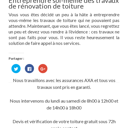
Entreprendre soi-même des travaux
de rénovation de toiture
Vous vous êtes décidé un peu à la hâte à entreprendre
vous-même les travaux de toiture qui ne pouvaient pas
attendre. Maintenant, que vous êtes lancé, vous regrettez
un peu et devez vous rendre à l’évidence : ces travaux ne
sont pas faits pour vous. Il vous reste heureusement la
solution de faire appel à nos services.
Partager :
Cliquez
Cliquez
Cliquez
pour
pour
pour
partager
partager
partager
sur
sur
sur
Nous travaillons avec les assurances AXA et tous vos
Twitter(ouvre
Facebook(ouvre
Google+
dans
dans
(ouvre
travaux sont pris en garanti.
une
une
dans
nouvelle
nouvelle
une
fenêtre)
fenêtre)
nouvelle
fenêtre)
Nous intervenons du lundi au samedi de 8h00 à 12h00 et
de 14h00 à 18h00
Devis et vérification de votre toiture gratuit sous 72h