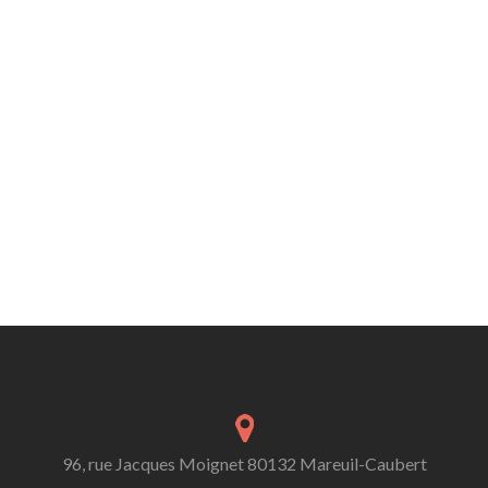
96, rue Jacques Moignet 80132 Mareuil-Caubert