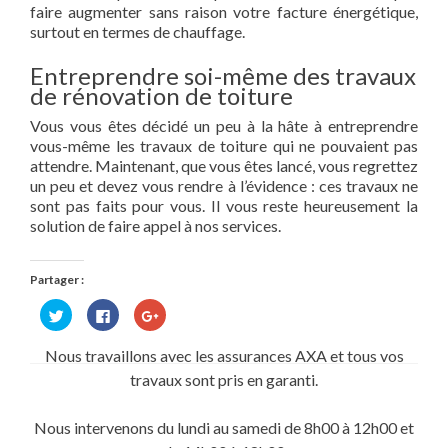
faire augmenter sans raison votre facture énergétique,
surtout en termes de chauffage.
Entreprendre soi-même des travaux
de rénovation de toiture
Vous vous êtes décidé un peu à la hâte à entreprendre
vous-même les travaux de toiture qui ne pouvaient pas
attendre. Maintenant, que vous êtes lancé, vous regrettez
un peu et devez vous rendre à l’évidence : ces travaux ne
sont pas faits pour vous. Il vous reste heureusement la
solution de faire appel à nos services.
Partager :
Cliquez
Cliquez
Cliquez
pour
pour
pour
partager
partager
partager
sur
sur
sur
Nous travaillons avec les assurances AXA et tous vos
Twitter(ouvre
Facebook(ouvre
Google+
dans
dans
(ouvre
travaux sont pris en garanti.
une
une
dans
nouvelle
nouvelle
une
fenêtre)
fenêtre)
nouvelle
fenêtre)
Nous intervenons du lundi au samedi de 8h00 à 12h00 et