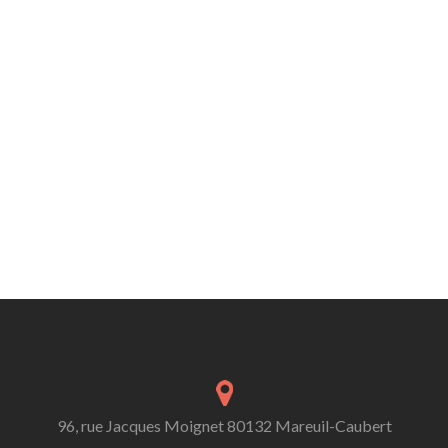
96, rue Jacques Moignet 80132 Mareuil-Caubert