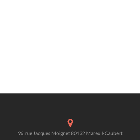
96, rue Jacques Moignet 80132 Mareuil-Caubert