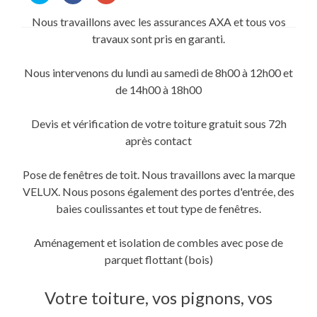
partager
partager
partager
sur
sur
sur
Nous travaillons avec les assurances AXA et tous vos
Twitter(ouvre
Facebook(ouvre
Google+
dans
dans
(ouvre
travaux sont pris en garanti.
une
une
dans
nouvelle
nouvelle
une
fenêtre)
fenêtre)
nouvelle
fenêtre)
Nous intervenons du lundi au samedi de 8h00 à 12h00 et
de 14h00 à 18h00
Devis et vérification de votre toiture gratuit sous 72h
après contact
Pose de fenêtres de toit. Nous travaillons avec la marque
VELUX. Nous posons également des portes d'entrée, des
baies coulissantes et tout type de fenêtres.
Aménagement et isolation de combles avec pose de
parquet flottant (bois)
Votre toiture, vos pignons, vos