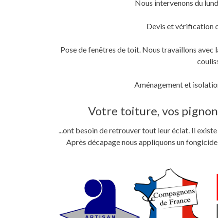
Nous intervenons du lund
fenêtre)
fenêtre)
nouvelle
fenêtre)
Devis et vérification 
Pose de fenêtres de toit. Nous travaillons ave
coulis
Aménagement et isolation
Votre toiture, vos pignons
...ont besoin de retrouver tout leur éclat. Il exi
Après décapage nous appliquons un fongicide im