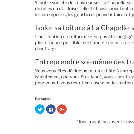
Si notre société de couvreur sur La Chapelle-sur
de tuiles ou d’ardoises, elle l’est aussi pour tou
les intempéries, les gouttières peuvent faire l’obj
Isoler sa toiture à La Chapelle
Une isolation de toiture ne peut pas être négligée.
plus efficace possible, ceci afin de ne pas fai
chauffage.
Entreprendre soi-même des tra
Vous vous êtes décidé un peu à la hâte à entre
Maintenant, que vous êtes lancé, vous regrettez 
pour vous. Il vous reste heureusement la solution 
Partager :
Cliquez
Cliquez
Cliquez
pour
pour
pour
partager
partager
partager
sur
sur
sur
Nous travaillons avec les as
Twitter(ouvre
Facebook(ouvre
Google+
dans
dans
(ouvre
une
une
dans
nouvelle
nouvelle
une