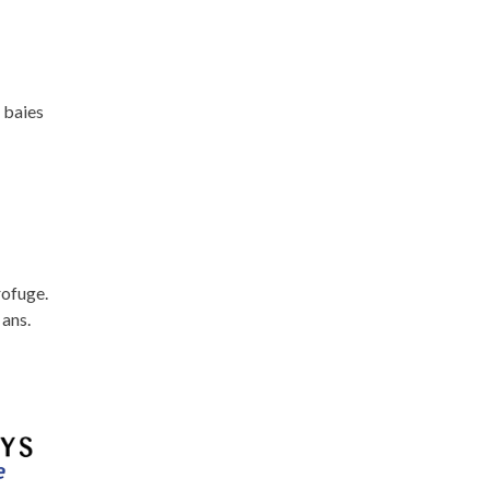
 baies
rofuge.
 ans.