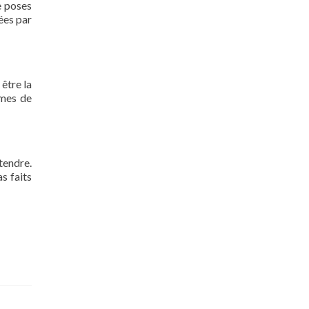
e poses
nées par
 être la
rmes de
tendre.
s faits