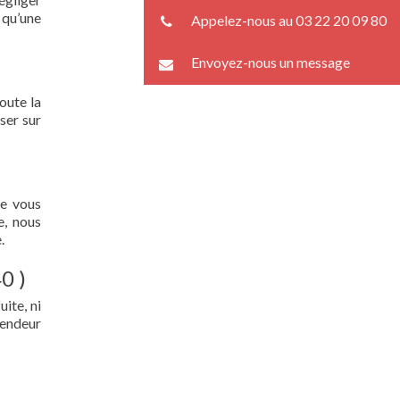
 qu’une
Appelez-nous au 03 22 20 09 80
Envoyez-nous un message
oute la
ser sur
ue vous
e, nous
.
0 )
ite, ni
lendeur