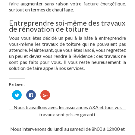
faire augmenter sans raison votre facture énergétique,
surtout en termes de chauffage.
Entreprendre soi-même des travaux
de rénovation de toiture
Vous vous êtes décidé un peu à la hâte à entreprendre
vous-même les travaux de toiture qui ne pouvaient pas
attendre. Maintenant, que vous êtes lancé, vous regrettez
un peu et devez vous rendre à l’évidence : ces travaux ne
sont pas faits pour vous. Il vous reste heureusement la
solution de faire appel à nos services.
Partager :
Cliquez
Cliquez
Cliquez
pour
pour
pour
partager
partager
partager
sur
sur
sur
Nous travaillons avec les assurances AXA et tous vos
Twitter(ouvre
Facebook(ouvre
Google+
dans
dans
(ouvre
travaux sont pris en garanti.
une
une
dans
nouvelle
nouvelle
une
fenêtre)
fenêtre)
nouvelle
fenêtre)
Nous intervenons du lundi au samedi de 8h00 à 12h00 et