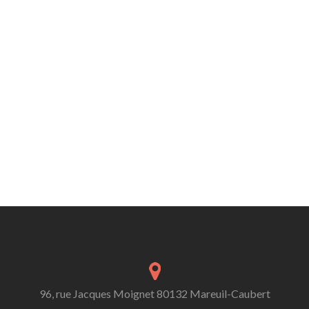
96, rue Jacques Moignet 80132 Mareuil-Caubert