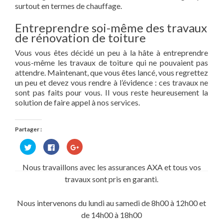
surtout en termes de chauffage.
Entreprendre soi-même des travaux
de rénovation de toiture
Vous vous êtes décidé un peu à la hâte à entreprendre
vous-même les travaux de toiture qui ne pouvaient pas
attendre. Maintenant, que vous êtes lancé, vous regrettez
un peu et devez vous rendre à l’évidence : ces travaux ne
sont pas faits pour vous. Il vous reste heureusement la
solution de faire appel à nos services.
Partager :
Cliquez
Cliquez
Cliquez
pour
pour
pour
partager
partager
partager
sur
sur
sur
Nous travaillons avec les assurances AXA et tous vos
Twitter(ouvre
Facebook(ouvre
Google+
dans
dans
(ouvre
travaux sont pris en garanti.
une
une
dans
nouvelle
nouvelle
une
fenêtre)
fenêtre)
nouvelle
fenêtre)
Nous intervenons du lundi au samedi de 8h00 à 12h00 et
de 14h00 à 18h00