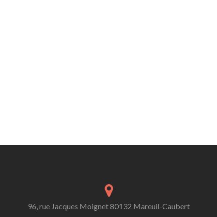
96, rue Jacques Moignet 80132 Mareuil-Caubert