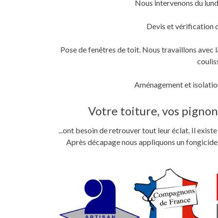
Nous intervenons du lund
fenêtre)
fenêtre)
nouvelle
fenêtre)
Devis et vérification 
Pose de fenêtres de toit. Nous travaillons ave
coulis
Aménagement et isolation
Votre toiture, vos pignons
...ont besoin de retrouver tout leur éclat. Il exi
Après décapage nous appliquons un fongicide im