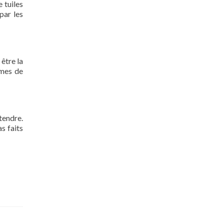
 tuiles
par les
 être la
rmes de
tendre.
s faits