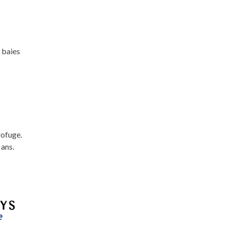
 baies
rofuge.
 ans.