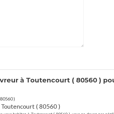
reur à Toutencourt ( 80560 ) po
 80560 )
à Toutencourt ( 80560 )
ue vous habitez à Toutencourt ( 80560 ), vous ne devez pas négli