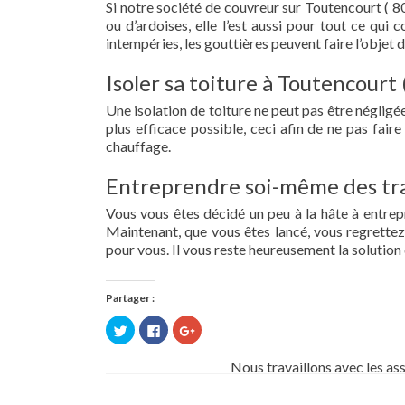
Si notre société de couvreur sur Toutencourt ( 80
ou d’ardoises, elle l’est aussi pour tout ce qui
intempéries, les gouttières peuvent faire l’objet 
Isoler sa toiture à Toutencourt 
Une isolation de toiture ne peut pas être négligée.
plus efficace possible, ceci afin de ne pas fai
chauffage.
Entreprendre soi-même des tra
Vous vous êtes décidé un peu à la hâte à entre
Maintenant, que vous êtes lancé, vous regrettez 
pour vous. Il vous reste heureusement la solution 
Partager :
Cliquez
Cliquez
Cliquez
pour
pour
pour
partager
partager
partager
sur
sur
sur
Nous travaillons avec les as
Twitter(ouvre
Facebook(ouvre
Google+
dans
dans
(ouvre
une
une
dans
nouvelle
nouvelle
une