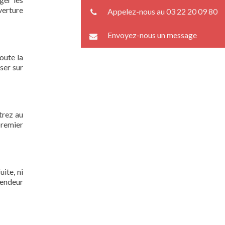
verture
Appelez-nous au 03 22 20 09 80
Envoyez-nous un message
oute la
ser sur
trez au
premier
ite, ni
lendeur