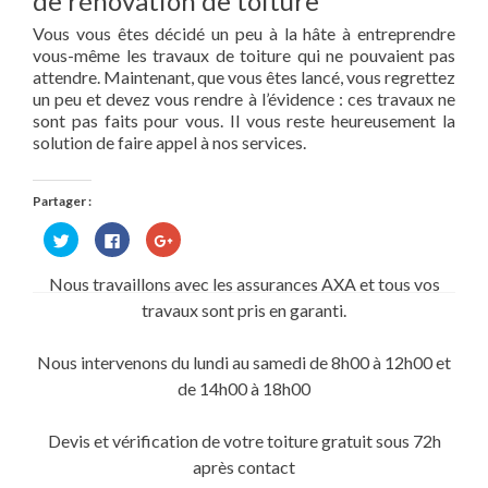
de rénovation de toiture
Vous vous êtes décidé un peu à la hâte à entreprendre
vous-même les travaux de toiture qui ne pouvaient pas
attendre. Maintenant, que vous êtes lancé, vous regrettez
un peu et devez vous rendre à l’évidence : ces travaux ne
sont pas faits pour vous. Il vous reste heureusement la
solution de faire appel à nos services.
Partager :
Cliquez
Cliquez
Cliquez
pour
pour
pour
partager
partager
partager
sur
sur
sur
Nous travaillons avec les assurances AXA et tous vos
Twitter(ouvre
Facebook(ouvre
Google+
dans
dans
(ouvre
travaux sont pris en garanti.
une
une
dans
nouvelle
nouvelle
une
fenêtre)
fenêtre)
nouvelle
fenêtre)
Nous intervenons du lundi au samedi de 8h00 à 12h00 et
de 14h00 à 18h00
Devis et vérification de votre toiture gratuit sous 72h
après contact