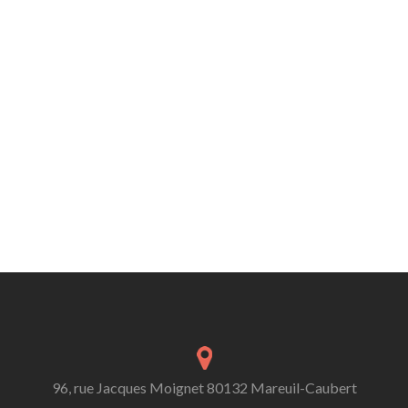
96, rue Jacques Moignet 80132 Mareuil-Caubert