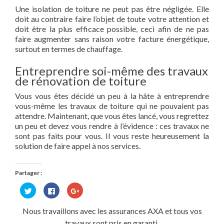
Une isolation de toiture ne peut pas être négligée. Elle
doit au contraire faire l’objet de toute votre attention et
doit être la plus efficace possible, ceci afin de ne pas
faire augmenter sans raison votre facture énergétique,
surtout en termes de chauffage.
Entreprendre soi-même des travaux
de rénovation de toiture
Vous vous êtes décidé un peu à la hâte à entreprendre
vous-même les travaux de toiture qui ne pouvaient pas
attendre. Maintenant, que vous êtes lancé, vous regrettez
un peu et devez vous rendre à l’évidence : ces travaux ne
sont pas faits pour vous. Il vous reste heureusement la
solution de faire appel à nos services.
Partager :
Cliquez
Cliquez
Cliquez
pour
pour
pour
partager
partager
partager
sur
sur
sur
Nous travaillons avec les assurances AXA et tous vos
Twitter(ouvre
Facebook(ouvre
Google+
dans
dans
(ouvre
travaux sont pris en garanti.