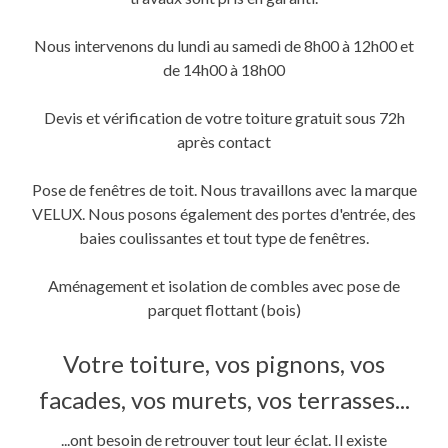
une
une
dans
nouvelle
nouvelle
une
fenêtre)
fenêtre)
nouvelle
fenêtre)
Nous intervenons du lundi au samedi de 8h00 à 12h00 et
de 14h00 à 18h00
Devis et vérification de votre toiture gratuit sous 72h
après contact
Pose de fenêtres de toit. Nous travaillons avec la marque
VELUX. Nous posons également des portes d'entrée, des
baies coulissantes et tout type de fenêtres.
Aménagement et isolation de combles avec pose de
parquet flottant (bois)
Votre toiture, vos pignons, vos
facades, vos murets, vos terrasses...
...ont besoin de retrouver tout leur éclat. Il existe