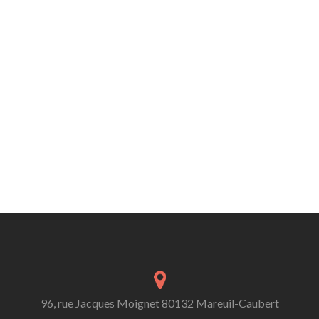
96, rue Jacques Moignet 80132 Mareuil-Caubert