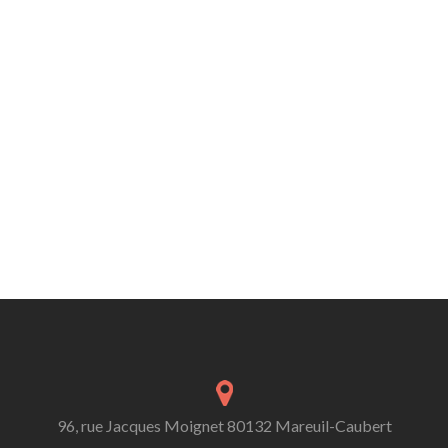
96, rue Jacques Moignet 80132 Mareuil-Caubert