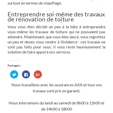
surtout en termes de chauffage.
Entreprendre soi-même des travaux
de rénovation de toiture
Vous vous êtes décidé un peu à la hâte à entreprendre
vous-même les travaux de toiture qui ne pouvaient pas
attendre. Maintenant, que vous êtes lancé, vous regrettez
un peu et devez vous rendre à l’évidence : ces travaux ne
sont pas faits pour vous. Il vous reste heureusement la
solution de faire appel à nos services.
Partager :
Cliquez
Cliquez
Cliquez
pour
pour
pour
partager
partager
partager
sur
sur
sur
Nous travaillons avec les assurances AXA et tous vos
Twitter(ouvre
Facebook(ouvre
Google+
dans
dans
(ouvre
travaux sont pris en garanti.
une
une
dans
nouvelle
nouvelle
une
fenêtre)
fenêtre)
nouvelle
fenêtre)
Nous intervenons du lundi au samedi de 8h00 à 12h00 et
de 14h00 à 18h00