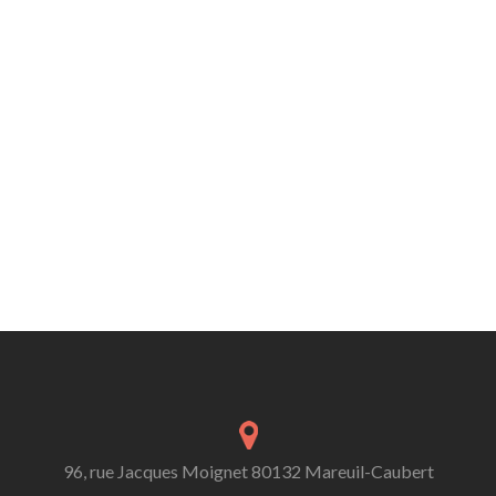
96, rue Jacques Moignet 80132 Mareuil-Caubert