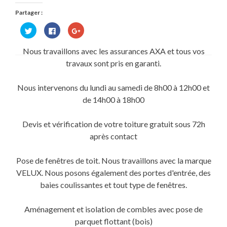
Partager :
Cliquez
Cliquez
Cliquez
pour
pour
pour
partager
partager
partager
sur
sur
sur
Nous travaillons avec les assurances AXA et tous vos
Twitter(ouvre
Facebook(ouvre
Google+
dans
dans
(ouvre
travaux sont pris en garanti.
une
une
dans
nouvelle
nouvelle
une
fenêtre)
fenêtre)
nouvelle
fenêtre)
Nous intervenons du lundi au samedi de 8h00 à 12h00 et
de 14h00 à 18h00
Devis et vérification de votre toiture gratuit sous 72h
après contact
Pose de fenêtres de toit. Nous travaillons avec la marque
VELUX. Nous posons également des portes d'entrée, des
baies coulissantes et tout type de fenêtres.
Aménagement et isolation de combles avec pose de
parquet flottant (bois)