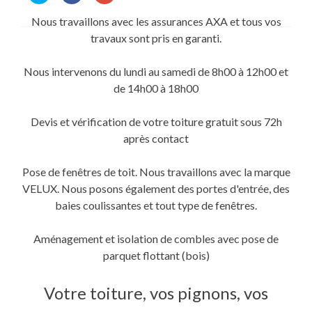
partager
partager
partager
sur
sur
sur
Nous travaillons avec les assurances AXA et tous vos
Twitter(ouvre
Facebook(ouvre
Google+
dans
dans
(ouvre
travaux sont pris en garanti.
une
une
dans
nouvelle
nouvelle
une
fenêtre)
fenêtre)
nouvelle
fenêtre)
Nous intervenons du lundi au samedi de 8h00 à 12h00 et
de 14h00 à 18h00
Devis et vérification de votre toiture gratuit sous 72h
après contact
Pose de fenêtres de toit. Nous travaillons avec la marque
VELUX. Nous posons également des portes d'entrée, des
baies coulissantes et tout type de fenêtres.
Aménagement et isolation de combles avec pose de
parquet flottant (bois)
Votre toiture, vos pignons, vos