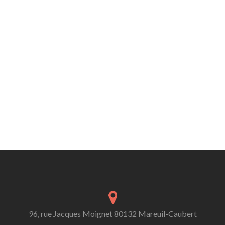
96, rue Jacques Moignet 80132 Mareuil-Caubert