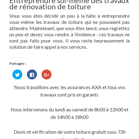
Entreprendre soi-même des travaux
de rénovation de toiture
Vous vous êtes décidé un peu à la hâte à entreprendre
vous-même les travaux de toiture qui ne pouvaient pas
attendre. Maintenant, que vous êtes lancé, vous regrettez
un peu et devez vous rendre à l’évidence : ces travaux ne
sont pas faits pour vous. Il vous reste heureusement la
solution de faire appel à nos services.
Partager :
Cliquez
Cliquez
Cliquez
pour
pour
pour
partager
partager
partager
sur
sur
sur
Nous travaillons avec les assurances AXA et tous vos
Twitter(ouvre
Facebook(ouvre
Google+
dans
dans
(ouvre
travaux sont pris en garanti.
une
une
dans
nouvelle
nouvelle
une
fenêtre)
fenêtre)
nouvelle
fenêtre)
Nous intervenons du lundi au samedi de 8h00 à 12h00 et
de 14h00 à 18h00
Devis et vérification de votre toiture gratuit sous 72h