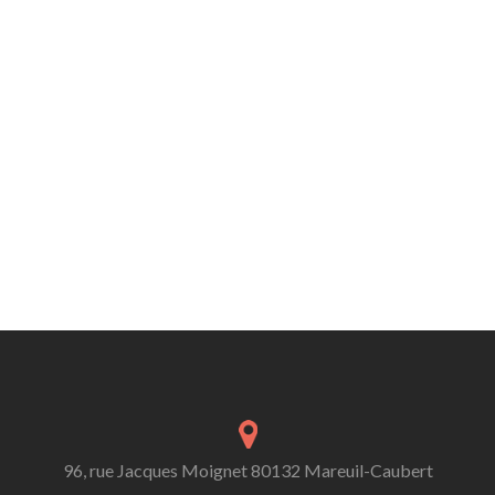
96, rue Jacques Moignet 80132 Mareuil-Caubert