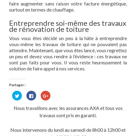
faire augmenter sans raison votre facture énergétique,
surtout en termes de chauffage.
Entreprendre soi-même des travaux
de rénovation de toiture
Vous vous êtes décidé un peu à la hâte à entreprendre
vous-même les travaux de toiture qui ne pouvaient pas
attendre. Maintenant, que vous êtes lancé, vous regrettez
un peu et devez vous rendre à l’évidence : ces travaux ne
sont pas faits pour vous. Il vous reste heureusement la
solution de faire appel à nos services.
Partager :
Cliquez
Cliquez
Cliquez
pour
pour
pour
partager
partager
partager
sur
sur
sur
Nous travaillons avec les assurances AXA et tous vos
Twitter(ouvre
Facebook(ouvre
Google+
dans
dans
(ouvre
travaux sont pris en garanti.
une
une
dans
nouvelle
nouvelle
une
fenêtre)
fenêtre)
nouvelle
fenêtre)
Nous intervenons du lundi au samedi de 8h00 à 12h00 et