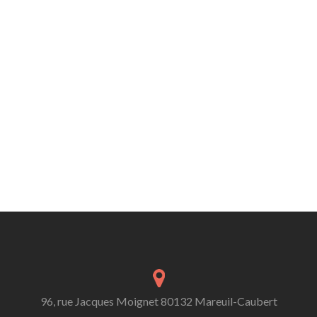
96, rue Jacques Moignet 80132 Mareuil-Caubert