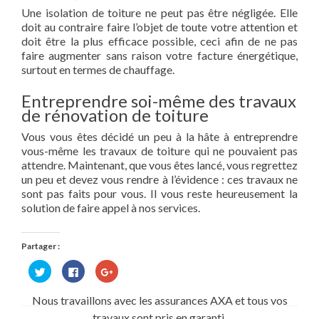
Une isolation de toiture ne peut pas être négligée. Elle
doit au contraire faire l’objet de toute votre attention et
doit être la plus efficace possible, ceci afin de ne pas
faire augmenter sans raison votre facture énergétique,
surtout en termes de chauffage.
Entreprendre soi-même des travaux
de rénovation de toiture
Vous vous êtes décidé un peu à la hâte à entreprendre
vous-même les travaux de toiture qui ne pouvaient pas
attendre. Maintenant, que vous êtes lancé, vous regrettez
un peu et devez vous rendre à l’évidence : ces travaux ne
sont pas faits pour vous. Il vous reste heureusement la
solution de faire appel à nos services.
Partager :
Cliquez
Cliquez
Cliquez
pour
pour
pour
partager
partager
partager
sur
sur
sur
Nous travaillons avec les assurances AXA et tous vos
Twitter(ouvre
Facebook(ouvre
Google+
dans
dans
(ouvre
travaux sont pris en garanti.