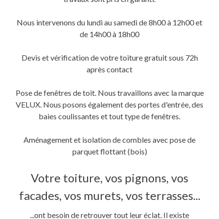
une
une
dans
nouvelle
nouvelle
une
fenêtre)
fenêtre)
nouvelle
fenêtre)
Nous intervenons du lundi au samedi de 8h00 à 12h00 et
de 14h00 à 18h00
Devis et vérification de votre toiture gratuit sous 72h
après contact
Pose de fenêtres de toit. Nous travaillons avec la marque
VELUX. Nous posons également des portes d'entrée, des
baies coulissantes et tout type de fenêtres.
Aménagement et isolation de combles avec pose de
parquet flottant (bois)
Votre toiture, vos pignons, vos
facades, vos murets, vos terrasses...
...ont besoin de retrouver tout leur éclat. Il existe