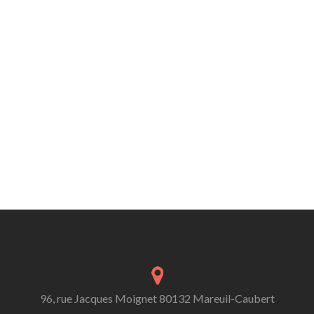
96, rue Jacques Moignet 80132 Mareuil-Caubert